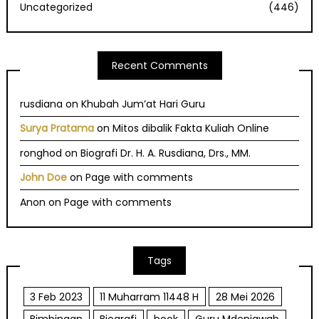
Uncategorized
(446)
Recent Comments
rusdiana
on
Khubah Jum’at Hari Guru
Surya Pratama
on
Mitos dibalik Fakta Kuliah Online
ronghod
on
Biografi Dr. H. A. Rusdiana, Drs., MM.
John Doe
on
Page with comments
Anon
on
Page with comments
Tags
3 Feb 2023
11 Muharram 11448 H
28 Mei 2026
Bimbingan
Biografi
book
Guru Mdenjawab