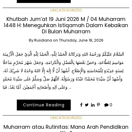
UNCATEGORIZED
Khutbah Jum’at 19 Juni 2026 M / 04 Muharram
1448 H: Meneguhkan Istiqamah Dalam Kebaikan
Di Bulan Muharram
By
Rusdiana
on
Thursday, June 18, 2026
اَلسَّلَامُ عَلَيْكُمْ وَرَحْمَةُ اللهِ وَبَرَكَاتُهُ اَلْحَمْدُ لِلّٰهِ، اَلْحَمْدُ لِلّٰهِ الَّذِيْ جَعَلَ الْأَزْمِنَةَ
مَوَاسِمَ لِلطَّاعَةِ، وَخَصَّ بَعْضَهَا بِالْفَضْلِ وَالْكَرَامَةِ، وَجَعَلَ شَهْرَ مُحَرَّمٍ مَدْخَلًا
لِسَنَةٍ جَدِيْدَةٍ لِلْمُحَاسَبَةِ وَالْإِصْلَاحِ. أَشْهَدُ أَنْ لَّا إِلٰهَ إِلَّا اللهُ وَحْدَهُ لَا شَرِيْكَ لَهُ،
وَأَشْهَدُ أَنَّ سَيِّدَنَا مُحَمَّدًا عَبْدُهُ وَرَسُوْلُهُ. اَللّٰهُمَّ صَلِّ وَسَلِّمْ عَلَى سَيِّدِنَا مُحَمَّدٍ
وَعَلَى آلِهِ وَأَصْحَابِهِ أَجْمَعِيْنَ. أَمَّا بَعْدُ، فَيَا …
Continue Reading
0
UNCATEGORIZED
Muharram atau Rutinitas: Mana Arah Pendidikan