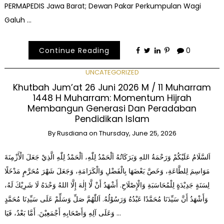
PERMAPEDIS Jawa Barat; Dewan Pakar Perkumpulan Wagi
Galuh …
Continue Reading
0
UNCATEGORIZED
Khutbah Jum’at 26 Juni 2026 M / 11 Muharram
1448 H Muharram: Momentum Hijrah
Membangun Generasi Dan Peradaban
Pendidikan Islam
By
Rusdiana
on
Thursday, June 25, 2026
اَلسَّلَامُ عَلَيْكُمْ وَرَحْمَةُ اللهِ وَبَرَكَاتُهُ اَلْحَمْدُ لِلّٰهِ، اَلْحَمْدُ لِلّٰهِ الَّذِيْ جَعَلَ الْأَزْمِنَةَ
مَوَاسِمَ لِلطَّاعَةِ، وَخَصَّ بَعْضَهَا بِالْفَضْلِ وَالْكَرَامَةِ، وَجَعَلَ شَهْرَ مُحَرَّمٍ مَدْخَلًا
لِسَنَةٍ جَدِيْدَةٍ لِلْمُحَاسَبَةِ وَالْإِصْلَاحِ. أَشْهَدُ أَنْ لَّا إِلٰهَ إِلَّا اللهُ وَحْدَهُ لَا شَرِيْكَ لَهُ،
وَأَشْهَدُ أَنَّ سَيِّدَنَا مُحَمَّدًا عَبْدُهُ وَرَسُوْلُهُ. اَللّٰهُمَّ صَلِّ وَسَلِّمْ عَلَى سَيِّدِنَا مُحَمَّدٍ
وَعَلَى آلِهِ وَأَصْحَابِهِ أَجْمَعِيْنَ. أَمَّا بَعْدُ، فَيَا …