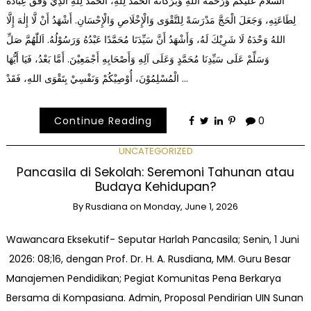
اَلسَّلَامُ عَلَيْكُمْ وَرَحْمَةُ اللهِ وَبَرَكَاتُهُ اَلْحَمْدُ لِلّٰهِ، اَلْحَمْدُ لِلّٰهِ الَّذِيْ وَفَّقَ عِبَادَهُ
لِطَاعَتِهِ، وَجَعَلَ الْحَجَّ مَدْرَسَةً لِلتَّقْوَى وَالْإِخْلَاصِ وَالْإِحْسَانِ. أَشْهَدُ أَنْ لَّا إِلٰهَ إِلَّا
اللهُ وَحْدَهُ لَا شَرِيْكَ لَهُ، وَأَشْهَدُ أَنَّ سَيِّدَنَا مُحَمَّدًا عَبْدُهُ وَرَسُوْلُهُ. اَللّٰهُمَّ صَلِّ
وَسَلِّمْ عَلَى سَيِّدِنَا مُحَمَّدٍ وَعَلَى آلِهِ وَأَصْحَابِهِ أَجْمَعِيْنَ. أَمَّا بَعْدُ، فَيَا أَيُّهَا
الْمُسْلِمُوْنَ، أُوْصِيْكُمْ وَنَفْسِيْ بِتَقْوَى اللهِ، فَقَدْ …
Continue Reading
0
UNCATEGORIZED
Pancasila di Sekolah: Seremoni Tahunan atau
Budaya Kehidupan?
By
Rusdiana
on
Monday, June 1, 2026
Wawancara Eksekutif- Seputar Harlah Pancasila; Senin, 1 Juni
2026: 08;16, dengan Prof. Dr. H. A. Rusdiana, MM. Guru Besar
Manajemen Pendidikan; Pegiat Komunitas Pena Berkarya
Bersama di Kompasiana. Admin, Proposal Pendirian UIN Sunan