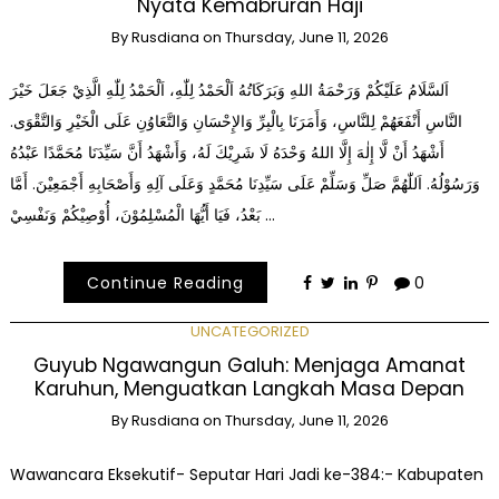
Nyata Kemabruran Haji
By
Rusdiana
on
Thursday, June 11, 2026
اَلسَّلَامُ عَلَيْكُمْ وَرَحْمَةُ اللهِ وَبَرَكَاتُهُ اَلْحَمْدُ لِلّٰهِ، اَلْحَمْدُ لِلّٰهِ الَّذِيْ جَعَلَ خَيْرَ
النَّاسِ أَنْفَعَهُمْ لِلنَّاسِ، وَأَمَرَنَا بِالْبِرِّ وَالإِحْسَانِ وَالتَّعَاوُنِ عَلَى الْخَيْرِ وَالتَّقْوَى.
أَشْهَدُ أَنْ لَّا إِلٰهَ إِلَّا اللهُ وَحْدَهُ لَا شَرِيْكَ لَهُ، وَأَشْهَدُ أَنَّ سَيِّدَنَا مُحَمَّدًا عَبْدُهُ
وَرَسُوْلُهُ. اَللّٰهُمَّ صَلِّ وَسَلِّمْ عَلَى سَيِّدِنَا مُحَمَّدٍ وَعَلَى آلِهِ وَأَصْحَابِهِ أَجْمَعِيْنَ. أَمَّا
بَعْدُ، فَيَا أَيُّهَا الْمُسْلِمُوْنَ، أُوْصِيْكُمْ وَنَفْسِيْ …
Continue Reading
0
UNCATEGORIZED
Guyub Ngawangun Galuh: Menjaga Amanat
Karuhun, Menguatkan Langkah Masa Depan
By
Rusdiana
on
Thursday, June 11, 2026
Wawancara Eksekutif- Seputar Hari Jadi ke-384:- Kabupaten