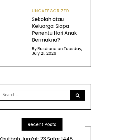
UNCATEGORIZED
Sekolah atau
Keluarga: Siapa
Penentu Hari Anak
Bermakna?
By
Rusdiana
on
Tuesday,
July 21, 2026
Search
for:
Recent Posts
Khutbah Jum’at: 23 Safar 1448