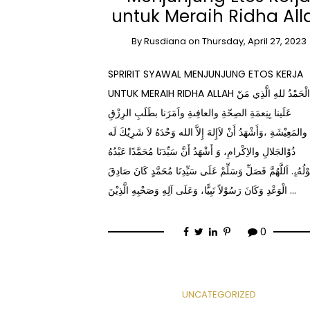
untuk Meraih Ridha All
By
Rusdiana
on
Thursday, April 27, 2023
SPRIRIT SYAWAL MENJUNJUNG ETOS KERJA
UNTUK MERAIH RIDHA ALLAH الْحَمْدُ للهِ الَّذِي مَنّ
عَلَينا بِنِعمَةِ الصِحّةِ والعافِىةِ واَمَرَنا بطَلَبِ الرِزْقِ
والمَعِيْشَةِ ،وَأَشْهَدُ أَنْ لاَإِلهَ إِلاَّ الله وَحْدَهُ لاَ شَرِيْكَ لَه
ذُوْالجَلالِ والاِكْرامِ، وَ أَشْهَدُ أَنَّ سَيِّدَنَا مُحَمَّدًا عَبْدُهُ
ْلُهُ،ٍ. اَللَّهُمَّ فَصَلِّ وَسَلِّمْ عَلَى سَيِّدِنَا مُحَمَّدٍ كَانَ صَادِقَ
الْوَعْدِ وَكَانَ رَسُوْلاً نَبِيًّا، وَعَلَى آلِهِ وَصَحْبِهِ الَّذِيْنَ …
0
UNCATEGORIZED