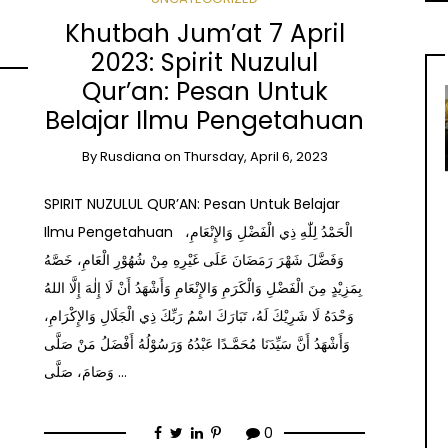
Khutbah Jum’at 7 April
2023: Spirit Nuzulul
Qur’an: Pesan Untuk
Belajar Ilmu Pengetahuan
By
Rusdiana
on
Thursday, April 6, 2023
SPIRIT NUZULUL QUR’AN: Pesan Untuk Belajar
Ilmu Pengetahuan الْحَمْدُ لِلّٰهِ ذِي الْفَضْلِ وَالإِنْعَامِ،
وَفَضَّلَ شَهْرَ رَمَضَانَ عَلَى غَيْرِهِ مِنْ شُهُوْرِ الْعَامِ، خَصَّهُ
بِمَزِيْدٍ مِنَ الْفَضْلِ وَالْكَرَمِ وَالإِنْعَامِ وَأَشْهَدُ أَنْ لَا إِلٰهَ إِلَّا اللهُ
وَحْدَهُ لَا شَرِيْكَ لَهُ، تَبَارَكَ اسْمُ رَبِّكَ ذِي الْجَلَالِ وَالإِكْرَامِ،
وَأَشْهَدُ أَنَّ سَيِّدَنَا مُحَمَّـدًا عَبْدُهُ وَرَسُوْلُهُ أَفْضَلُ مَنْ صَلَّى
وَصَامَ، صَلَّى …
0