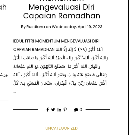
ah
Mengevaluasi Diri
Capaian Ramadhan
By
Rusdiana
on
Wednesday, April 19, 2023
IEDUL FITRI MOMENTUM MENGEVALUASI DIRI
CAPAIAN RAMADHAN اَللهُ أَكْبَرْ (٩×) لَا اِلَهَ اِلَّا اللهُ
وَاللهُ أَكْبَرْ، اَلله ُأكْبَرْ وَللهِ الْحَمْدُ اَللهُ أَكْبَرُ مَا تَعَاقَبَ اللَّيْلُ
وَالنَّهَارُ، اَللهُ أَكْبَرُ مَا اصْطَلَحَ التَّائِهُوْنَ مَعَ اللهِ سُبْحَانَهُ
وَرَسُو
وَتَعَالَى فَصَفَحَ عَنْهُ وَتَابَ وَغَفَرَ اَللهُ أَكْبَرْ ، اَللهُ أَكْبَرْ ، اَللهُ
أَكْبَرْ. سُبْحَانَ رَبِّيْ مِلْءَ الْمِيْزَانِ، سُبْحَانَ الْمُسَبَّحِ فِىْ كُلِّ
…
0
UNCATEGORIZED