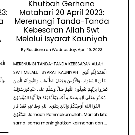
Khutbah Gerhana
3:
Matahari 20 April 2023:
a
Merenungi Tanda-Tanda
Kebesaran Allah Swt
Melalui Isyarat Kauniyah
3
By
Rusdiana
on
Wednesday, April 19, 2023
MERENUNGI TANDA-TANDA KEBESARAN ALLAH
SWT MELALUI ISYARAT KAUNIYAH الْحَمْدُ لِلَّهِ الَّذِي
وَال
خَلَقَ السَّمَٰوَاتِ وَالْأَرْضَ وَجَعَلَ الظُّلُمَاتِ وَالنُّورَ ثُمَّ الَّذِينَ
و
كَفَرُوا بِرَبِّهِمْ يَعْدِلُونَ اللّهُمَّ صَلِّ وَسَلِّمْ عَلى عَبْدِكَوَرَسُوْلِكَ
مُحَمَّدٍ وَعَلَى آلِهِ وَصَحْبِهِ أَجْمَعِيْنَأَمَّا بَعْدُ فَيَآ أَيُّهَا المُؤْمِنُوْنَ
اتَّقُوْا اللهَ أُوْصِيْكُمْ وَإِيَّايَ بِتَقْوَى اللهِ وَطَاعَتِهِ فَقَدْ فَازَ
المُتَّقُوْنَ Jamaah Rahimakumullah, Marilah kita
sama-sama meningkatkan keimanan dan …