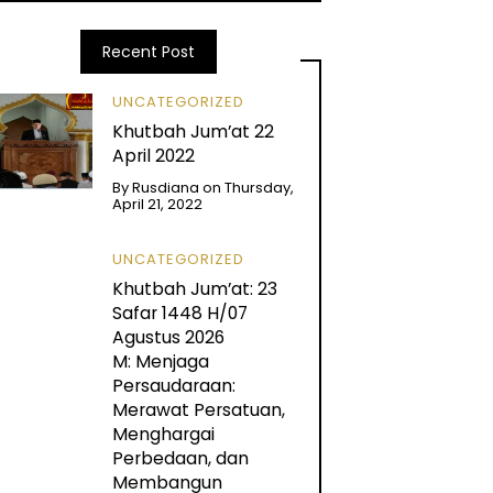
Recent Post
UNCATEGORIZED
Khutbah Jum’at 22
April 2022
By
Rusdiana
on
Thursday,
April 21, 2022
UNCATEGORIZED
Khutbah Jum’at: 23
Safar 1448 H/07
Agustus 2026
M: Menjaga
Persaudaraan:
Merawat Persatuan,
Menghargai
Perbedaan, dan
Membangun