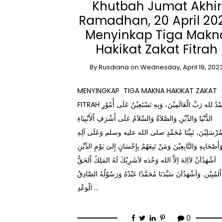
Khutbah Jumat Akhir
Ramadhan, 20 April 202
Menyinkap Tiga Makn
Hakikat Zakat Fitrah
By
Rusdiana
on
Wednesday, April 19, 202
MENYINGKAP TIGA MAKNA HAKIKAT ZAKAT
FITRAH الْحَمْدُ لله رَبِّ الْعَالَمِيْنَ، وَبِهِ نَسْتَعِيْنُ عَلَى أُمُوْرِ
الدُّنْيَا وَالدِّيْنِ وَالصَّلاَةُ وَالسَّلاَمُ عَلَى أَشْرَفِ اْلأَنْبِيَاءِ
ْمُرْسَلِيْنَ، نَبِيِّنَا مُحَمَّدٍ صلى الله عليه وسلم وَعَلَى آلِهِ
َأَصْحَابِهِ وَالتَّابِعِيْنَ وَمَنْ تَبِعَهُمْ بِإِحْسَانٍ إِلىَ يَوْمِ الدِّيْنِ
اَشْهَدُاَنْ لاَاِلهَ اِلاَّ الله وَحْدَه لاَشَرِيْكَ لَهُ المَلِكُ اْلحَقُّ
اْلمُبِيْن. وَاَشْهَدُاَنَ سَيِّدَنَا مُحَمَّدًا عَبْدُهُ وَرَسُوْلُهُ الصَّادِقُ
الْوَعْدِ …
0