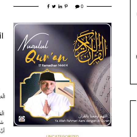
0
l
m
الْف
شَرِ
أَن،
UNCATEGORIZED