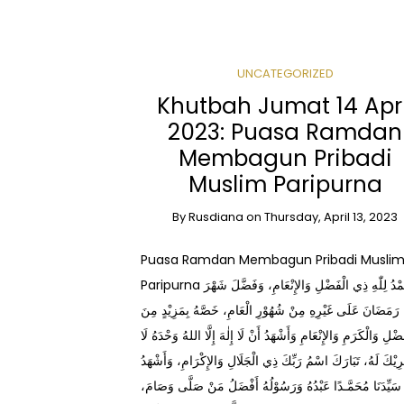
UNCATEGORIZED
Khutbah Jumat 14 Apri
2023: Puasa Ramdan
Membagun Pribadi
Muslim Paripurna
By
Rusdiana
on
Thursday, April 13, 2023
Puasa Ramdan Membagun Pribadi Musli
Paripurna الْحَمْدُ لِلّٰهِ ذِي الْفَضْلِ وَالإِنْعَامِ، وَفَضَّلَ شَهْرَ
رَمَضَانَ عَلَى غَيْرِهِ مِنْ شُهُوْرِ الْعَامِ، خَصَّهُ بِمَزِيْدٍ مِنَ
َضْلِ وَالْكَرَمِ وَالإِنْعَامِ وَأَشْهَدُ أَنْ لَا إِلٰهَ إِلَّا اللهُ وَحْدَهُ لَا
يْكَ لَهُ، تَبَارَكَ اسْمُ رَبِّكَ ذِي الْجَلَالِ وَالإِكْرَامِ، وَأَشْهَدُ
َّ سَيِّدَنَا مُحَمَّـدًا عَبْدُهُ وَرَسُوْلُهُ أَفْضَلُ مَنْ صَلَّى وَصَامَ