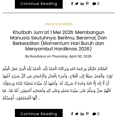
Continue Reading
0
UNCATEGORIZED
Khutbah Jum’at 1 Mei 2026: Membangun
Manusia Seutuhnya: Berilmu, Beramal, Dan
Berkeadilan (Momentum Hari Buruh dan
Menyambut Hardiknas 2026)
By
Rusdiana
on
Thursday, April 30, 2026
اَلسَّلَامُ عَلَيْكُمْ وَرَحْمَةُ اللهِ وَبَرَكَاتُهُ الْحَمْدُ لِلّٰهِ، الْحَمْدُ لِلّٰهِ الَّذِيْ جَعَلَ الْعِلْمَ
نُوْرًا، وَالْعَمَلَ سَبِيْلًا إِلَى الْفَلَاحِ، وَأَمَرَنَا بِالْعَدْلِ وَالْإِحْسَانِ فِي كُلِّ شَيْءٍ. أَشْهَدُ
أَنْ لَّا إِلٰهَ إِلَّا اللهُ وَحْدَهُ لَا شَرِيْكَ لَهُ، وَأَشْهَدُ أَنَّ سَيِّدَنَا مُحَمَّدًا عَبْدُهُ وَرَسُوْلُهُ.
اَللّٰهُمَّ صَلِّ وَسَلِّمْ عَلَى سَيِّدِنَا مُحَمَّدٍ وَعَلَى آلِهِ وَأَصْحَابِهِ أَجْمَعِيْنَ. أَمَّا بَعْدُ، فَيَا
أَيُّهَا الْمُسْلِمُوْنَ، أُوْصِيْكُمْ …
Continue Reading
0