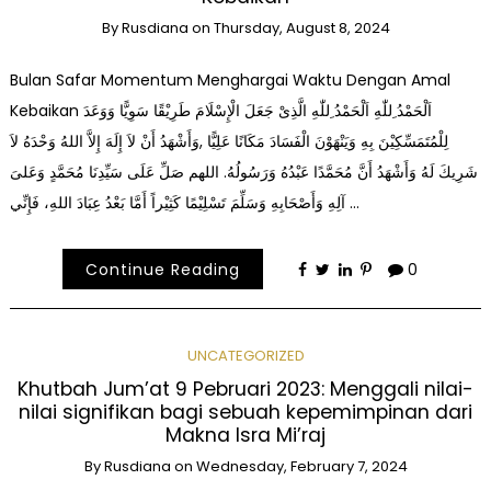
By
Rusdiana
on
Thursday, August 8, 2024
Bulan Safar Momentum Menghargai Waktu Dengan Amal
Kebaikan اَلْحَمْدُ ِللّٰهِ اَلْحَمْدُ ِللّٰهِ الَّذِىْ جَعَلَ الْإِسْلَامَ طَرِيْقًا سَوِيًّا وَوَعَدَ
لِلْمُتَمَسِّكِيْنَ بِهِ وَيَنْهَوْنَ الْفَسَادَ مَكَانًا عَلِيًّا ,وَأَشْهَدُ أَنْ لاَ إِلَهَ إِلاَّ اللهُ وَحْدَهُ لاَ
شَرِيكَ لَهُ وَأَشْهَدُ أَنَّ مُحَمَّدًا عَبْدُهُ وَرَسُولُهُ. اللهم صَلِّ عَلَى سَيِّدِنَا مُحَمَّدٍ وَعَلىَ
آلِهِ وَأَصْحَابِهِ وَسَلِّمَ تَسْلِيْمًا كَثِيْراً أَمَّا بَعْدُ عِبَادَ اللهِ، فَإِنِّي …
Continue Reading
0
UNCATEGORIZED
Khutbah Jum’at 9 Pebruari 2023: Menggali nilai-
nilai signifikan bagi sebuah kepemimpinan dari
Makna Isra Mi’raj
By
Rusdiana
on
Wednesday, February 7, 2024