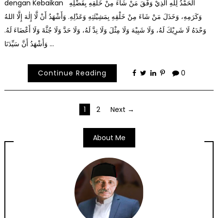
dengan Kebaikan اَلْحَمْدُ لِلهِ الَّذِيْ وَفَّقَ مَنْ شَاءَ مِنْ خَلْقِهِ بِفَضْلِهِ
وَكَرَمِهِ، وَخَذَلَ مَنْ شَاءَ مِنْ خَلْقِهِ بِمَشِيْئَتِهِ وَعَدْلِهِ. وَأَشْهَدُ أَنْ لَّا إِلٰهَ إِلَّا اللهُ
وَحْدَهُ لَا شَرِيْكَ لَهُ، وَلَا شَبِيْهَ وَلَا مِثْلَ وَلَا نِدَّ لَهُ، وَلَا حَدَّ وَلَا جُثَّةَ وَلَا أَعْضَاءَ لَهُ.
وَأَشْهَدُ أَنَّ سَيِّدَنَا …
Continue Reading
0
Posts
1
2
Next →
pagination
About Me