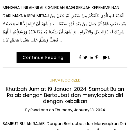
MENGGALI NILAI-NILAI SIGNIFIKAN BAGI SEBUAH KEPEMIMPINAN
DARI MAKNA ISRA MI’RAJ الْحَمْدُ للهِ الَّذِي خَلَقَكُمْ مِنْ ضَعْفٍ ثُمَّ جَعَلَ مِنْ
بَعْدِ ضَعْفٍ قُوَّةً ثُمَّ جَعَلَ مِنْ بَعْدِ قُوَّةٍ ضَعْفًا . ، وَأَشْهَدُ أَنْ لاَإِلهَ إِلاَّ الله وَحْدَهُ لاَ
شَرِيْكَ لَه ذُوْالجَلالِ والاِكْرامِ، وَ أَشْهَدُ أَنَّ سَيِّدَنَا مُحَمَّدًا عَبْدُهُ وَرَسُوْلُهُ،ٍ. اَللَّهُمَّ
فَصَلِّ وَسَلِّمْ عَلَى سَيِّدِنَا مُحَمَّدٍ كَانَ …
Continue Reading
0
UNCATEGORIZED
Khutbah Jum’at 19 Januari 2024: Sambut Bulan
Rajab dengan Bertaubat dan menyiapkan diri
dengan kebaikan
By
Rusdiana
on
Thursday, January 18, 2024
SAMBUT BULAN RAJAB: Dengan Bertaubat dan Menyiapkan Diri