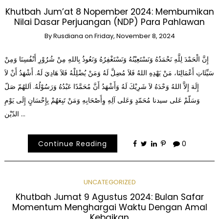
Khutbah Jum’at 8 Nopember 2024: Membumikan
Nilai Dasar Perjuangan (NDP) Para Pahlawan
By
Rusdiana
on
Friday, November 8, 2024
إِنَّ الْحَمْدَ لِلَّهِ نَحْمَدُهُ وَنَسْتَعِيْنُهُ وَنَسْتَغْفِرُهُ وَنَعُوذُ بِاللهِ مِنْ شُرُوْرِ أَنْفُسِنَا وَمِنْ
سَيِّئَاتِ أَعْمَالِنَا، مَنْ يَهْدِهِ اللهُ فَلاَ مُضِلَّ لَهُ وَمَنْ يُضْلِلْهُ فَلاَ هَادِيَ لَهُ. أَشْهَدُ أَنْ لاَ
إِلَهَ إِلاَّ اللهُ وَحْدَهُ لاَ شَرِيْكَ لَهُ وَأَشْهَدُ أَنَّ مُحَمَّدًا عَبْدُهُ وَرَسُوْلُهُ. اَللهُمّ صَلّ
وَسَلّمْ عَلى سيدنا مُحَمّدٍ وَعَلى آلِهِ وِأَصْحَابِهِ وَمَنْ تَبِعَهُمْ بِإِحْسَانٍ إِلَى يَوْمِ
الدّيْن …
Continue Reading
0
UNCATEGORIZED
Khutbah Jumat 9 Agustus 2024: Bulan Safar
Momentum Menghargai Waktu Dengan Amal
Kebaikan