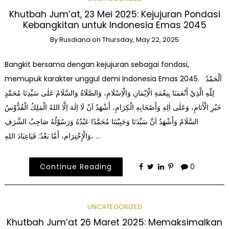
Khutbah Jum’at, 23 Mei 2025: Kejujuran Pondasi
Kebangkitan untuk Indonesia Emas 2045
By
Rusdiana
on
Thursday, May 22, 2025
Bangkit bersama dengan kejujuran sebagai fondasi,
memupuk karakter unggul demi Indonesia Emas 2045. اَلْحَمْدُ
لِلّٰهِ الَّذِيْ أَنْعَمَنَا بِنِعْمَةِ الْاِيْمَانِ وَالْاِسْلَامِ، وَالصَّلَاةُ وَالسَّلَامُ عَلٰى سَيِّدِنَا مُحَمَّدٍ
خَيْرِ الْأَنَامِ، وَعَلٰى اٰلِهِ وَأَصْحَابِهِ الْكِرَامِ، أَشْهَدُ اَنْ لَا اِلٰهَ اِلَّا اللهُ الْمَلِكُ الْقُدُّوْسُ
السَّلَامُ وَأَشْهَدُ اَنَّ سَيِّدَنَا وَحَبِيْبَنَا مُحَمَّدًا عَبْدُهُ وَرَسُوْلُهُ صَاحِبُ الشَّرَفِ
وَالْإِحْتِرَام، أَمَّا بَعْدُ: فَيَاعِبَادَ اللهِ، …
Continue Reading
0
UNCATEGORIZED
Khutbah Jum’at 26 Maret 2025: Memaksimalkan