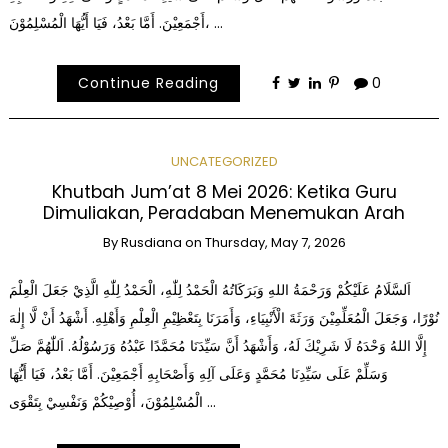
أَجْمَعِيْنَ. أَمَّا بَعْدُ، فَيَا أَيُّهَا الْمُسْلِمُوْنَ، …
Continue Reading
0
UNCATEGORIZED
Khutbah Jum’at 8 Mei 2026: Ketika Guru
Dimuliakan, Peradaban Menemukan Arah
By
Rusdiana
on
Thursday, May 7, 2026
اَلسَّلَامُ عَلَيْكُمْ وَرَحْمَةُ اللهِ وَبَرَكَاتُهُ الْحَمْدُ لِلّٰهِ، الْحَمْدُ لِلّٰهِ الَّذِيْ جَعَلَ الْعِلْمَ
نُوْرًا، وَجَعَلَ الْمُعَلِّمِيْنَ وَرَثَةَ الْأَنْبِيَاءِ، وَأَمَرَنَا بِتَعْظِيْمِ الْعِلْمِ وَأَهْلِهِ. أَشْهَدُ أَنْ لَّا إِلٰهَ
إِلَّا اللهُ وَحْدَهُ لَا شَرِيْكَ لَهُ، وَأَشْهَدُ أَنَّ سَيِّدَنَا مُحَمَّدًا عَبْدُهُ وَرَسُوْلُهُ. اَللّٰهُمَّ صَلِّ
وَسَلِّمْ عَلَى سَيِّدِنَا مُحَمَّدٍ وَعَلَى آلِهِ وَأَصْحَابِهِ أَجْمَعِيْنَ. أَمَّا بَعْدُ، فَيَا أَيُّهَا
الْمُسْلِمُوْنَ، أُوْصِيْكُمْ وَنَفْسِيْ بِتَقْوَى …