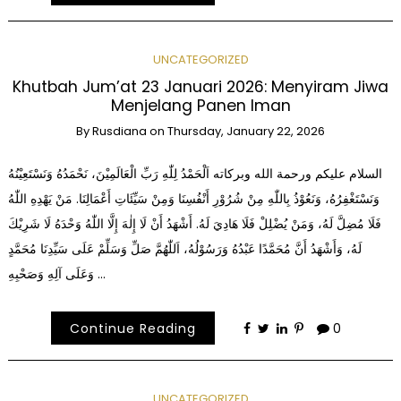
UNCATEGORIZED
Khutbah Jum’at 23 Januari 2026: Menyiram Jiwa
Menjelang Panen Iman
By
Rusdiana
on
Thursday, January 22, 2026
السلام عليكم ورحمة الله وبركاته اَلْحَمْدُ لِلّٰهِ رَبِّ الْعَالَمِيْنَ، نَحْمَدُهُ وَنَسْتَعِيْنُهُ
وَنَسْتَغْفِرُهُ، وَنَعُوْذُ بِاللّٰهِ مِنْ شُرُوْرِ أَنْفُسِنَا وَمِنْ سَيِّئَاتِ أَعْمَالِنَا. مَنْ يَهْدِهِ اللّٰهُ
فَلَا مُضِلَّ لَهُ، وَمَنْ يُضْلِلْ فَلَا هَادِيَ لَهُ. أَشْهَدُ أَنْ لَا إِلٰهَ إِلَّا اللّٰهُ وَحْدَهُ لَا شَرِيْكَ
لَهُ، وَأَشْهَدُ أَنَّ مُحَمَّدًا عَبْدُهُ وَرَسُوْلُهُ، اَللّٰهُمَّ صَلِّ وَسَلِّمْ عَلَى سَيِّدِنَا مُحَمَّدٍ
وَعَلَى آلِهِ وَصَحْبِهِ …
Continue Reading
0
UNCATEGORIZED