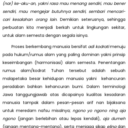
(nar) ke-aku-an,
yakni rasa
mau menang sendiri, mau bener
sendiri, mau mengejar butuhnya sendiri, sembari mencari-
cari kesalahan orang lain
. Demikian seterusnya, sehingga
perbuatan kita menjadi berkah untuk lingkungan sekitar,
untuk alam semesta dengan segala isinya.
Proses berkembang manusia bersifat
adi kodrati
menuju
pada hukum/rumus alam yang paling dominan yakni prinsip
keseimbangan (harmonisasi) alam semesta. Penentangan
rumus alam/kodrat Tuhan tersebut adalah sebuah
malapetaka besar kehidupan manusia yakni kehancuran
peradaban bahkan kehancuran bumi. Dalam terminologi
Jawa tanggungjawab atas dicapainya kualitas kesadaran
manusia tampak dalam pesan-pesan arif nan bijaksana
untuk meredam nafsu misalnya;
ngono yo ngono ning aja
ngono
(jangan berlebihan atau lepas kendali),
aja dumeh
(jangan mentang-mentang), serta menjaga sikap
eling
dan