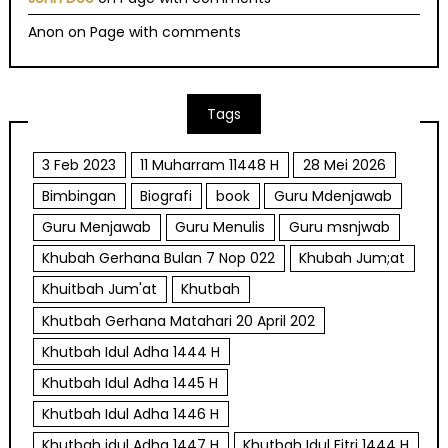
Anon
on
Page with comments
Tags
3 Feb 2023
11 Muharram 11448 H
28 Mei 2026
Bimbingan
Biografi
book
Guru Mdenjawab
Guru Menjawab
Guru Menulis
Guru msnjwab
Khubah Gerhana Bulan 7 Nop 022
Khubah Jum;at
Khuitbah Jum'at
Khutbah
Khutbah Gerhana Matahari 20 April 202
Khutbah Idul Adha 1444 H
Khutbah Idul Adha 1445 H
Khutbah Idul Adha 1446 H
Khutbah idul Adha 1447 H
Khutbah Idul Fitri 1444 H