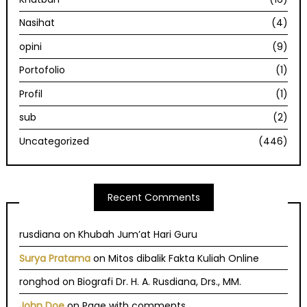
Nasihat
(4)
opini
(9)
Portofolio
(1)
Profil
(1)
sub
(2)
Uncategorized
(446)
Recent Comments
rusdiana
on
Khubah Jum’at Hari Guru
Surya Pratama
on
Mitos dibalik Fakta Kuliah Online
ronghod
on
Biografi Dr. H. A. Rusdiana, Drs., MM.
John Doe
on
Page with comments