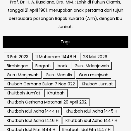
Prof. Dr. H. A. Rusdiana, Drs., MM. : Lahir di Puhun Ciamis,
tanggal 21 April 1961, merupakan anak pertama dari tujuh
bersaudara pasangan Bapak Sukarta (Alm), dengan Ibu
Junirah.
Tags
3 Feb 2023
11 Muharram 11448 H
28 Mei 2026
Bimbingan
Biografi
book
Guru Mdenjawab
Guru Menjawab
Guru Menulis
Guru msnjwab
Khubah Gerhana Bulan 7 Nop 022
Khubah Jum;at
Khuitbah Jum'at
Khutbah
Khutbah Gerhana Matahari 20 April 202
Khutbah Idul Adha 1444 H
Khutbah Idul Adha 1445 H
Khutbah Idul Adha 1446 H
Khutbah idul Adha 1447 H
Khutbah Idul Fitri 1444 H
Khutbah Idul Fitri 1447 H