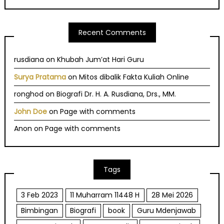
Recent Comments
rusdiana
on
Khubah Jum’at Hari Guru
Surya Pratama
on
Mitos dibalik Fakta Kuliah Online
ronghod
on
Biografi Dr. H. A. Rusdiana, Drs., MM.
John Doe
on
Page with comments
Anon
on
Page with comments
Tags
3 Feb 2023
11 Muharram 11448 H
28 Mei 2026
Bimbingan
Biografi
book
Guru Mdenjawab