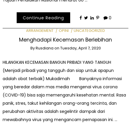
Tujuan Pendidikan Nasional menurut UU …
Continue Reading
0
ARRANGEMENT
OPINI
UNCATEGORIZED
Menghadapi Kecemasan Berlebihan
By
Rusdiana
on
Tuesday, April 7, 2020
HILANGKAN KECEMASAN BANGUN PRIBADI YANG TANGUH
(Menjadi pribadi yang tangguh dan siap untuk apapun
adalah obat terbaik) Mukadimah Banyaknya informasi
yang beredar dalam mas media mengenai virus corona
(COVID-19) bisa saja memengaruhi kesehatan mental. Rasa
panik, stres, takut kehilangan orang-orang tercinta, dan
perubahan aktivitas adalah segelintir dampak dari
mewabahnya virus yang mengancam pernapasan ini. …