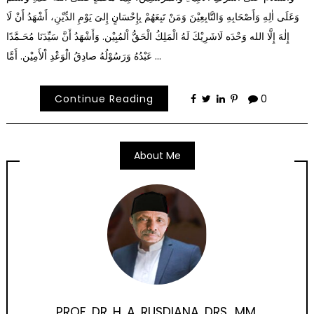
وَعَلَى اٰلِهِ وَأَصْحَابِهِ وَالتَّابِعِيْنَ وَمَنْ تَبِعَهُمْ بِإِحْسَانٍ إِلىَ يَوْمِ الدِّيْنِ، أَشْهَدُ أَنْ لَا
إِلٰهَ إِلَّا الله وَحْدَه لَاشَرِيْكَ لَهُ الْمَلِكُ الْحَقُّ اْلمُبِيْن. وَأَشْهَدُ أَنَّ سَيِّدَنَا مُحَـمَّدًا
عَبْدُهُ وَرَسُوْلُهُ صادِقُ الْوَعْدِ اْلأَمِيْن. أَمَّا …
Continue Reading
0
About Me
PROF. DR. H. A. RUSDIANA, DRS., MM.