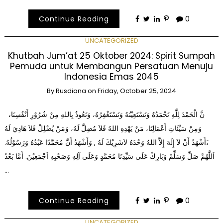
Continue Reading
0
UNCATEGORIZED
Khutbah Jum’at 25 Oktober 2024: Spirit Sumpah
Pemuda untuk Membangun Persatuan Menuju
Indonesia Emas 2045
By
Rusdiana
on
Friday, October 25, 2024
نَّ الْحَمْدَ لِلَّهِ نَحْمَدُهُ وَنَسْتَعِيْنُهُ وَنَسْتَغْفِرُهُ، وَنَعُوذُ بِاللهِ مِنْ شُرُوْرِ أَنْفُسِنَا،
وَمِنْ سَيِّئَاتِ أَعْمَالِنَا، مَنْ يَهْدِهِ اللهُ فَلاَ مُضِلَّ لَهُ، وَمَنْ يُضْلِلْ فَلاَ هَادِيَ لَهُ
،َأَشْهَدُ أَنْ لاَ إِلَهَ إِلاَّ اللهُ وَحْدَهُ لاَشَرِيْكَ لَهُ , وَأَشْهَدُ أَنَّ مُحَمَّدًا عَبْدُهُ وَرَسُوْلُهُ.
اَللَّهُمَّ صَلِّ وَسَلِّمْ وَبَارِكْ عَلَى سَيِّدِنَا مُحَمَّدٍ وَعَلَى آلِهِ وَصَحْبِهِ اَجْمَعِيْنَ. أَمَّا بَعْدُ
…
Continue Reading
0
UNCATEGORIZED