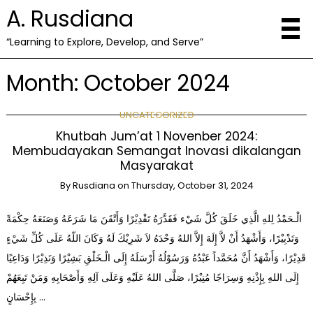
A. Rusdiana
“Learning to Explore, Develop, and Serve”
Month:
October 2024
UNCATEGORIZED
Khutbah Jum’at 1 Novenber 2024:
Membudayakan Semangat Inovasi dikalangan
Masyarakat
By
Rusdiana
on
Thursday, October 31, 2024
الْـحَمْدُ لِلهِ الَّذِي خَلَقَ كُلَّ شَيْء فَقَدَّرَهُ تَقْدِيْرًا وَأَتْقَنَ مَا شَرَعَهُ وَصَنَعَهُ حِكْمَةً
وَتَدْبِيْرًا، وَأَشْهَدُ أَنْ لاَّ إِلَهَ إِلاَّ اللهُ وَحْدَهُ لاَ شَرِيْكَ لَهُ وَكَانَ اللّهُ عَلَى كُلِّ شَيْءٍ
قَدِيْرًا، وَأَشْهَدُ أَنَّ مُحَمَّداً عَبْدُهُ وَرَسُوْلُهُ أَرْسَلَهُ إِلَى الْـخَلْقِ بَشِيْرًا وَنَذِيْرًا وَدَاعِيًا
إِلَى اللهِ بِإِذْنِهِ وَسِرَاجًا مُنِيْرًا، صَلَّى اللهُ عَلَيْهِ وَعَلَى آلِهِ وَأَصْحَابِهِ وَمَنْ تَبِعَهُمْ
بِإِحْسَانٍ …