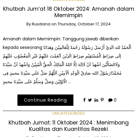
Khutbah Jum’at 18 Oktober 2024: Amanah dalam
Memimpin
By
Rusdiana
on
Thursday, October 17, 2024
Amanah dalam Memimpin: Tanggung jawab diberikan
kepada seseorang اَلْحَمْدُ لله الَذِيْ أَرْسَلَ رَسُوْلَهُ رَحْمَةً لِلْعَالَمِيْنَ وَهَدَانَا
إلَى صِرَاطِ الْمُسْتَقِيْمِ صِرَاطِ الَذِيْنَ اَنْعَمْتَ عَلَيْهِمْ غَيْرِ الْمَغْضُوْبِ عَلَيْهِمْ
وَلَاالضَالِّيْنَ اَشْهَدُ اَنْ لَااِلَهَ اِلَّا اللهُ اَلْمَالِكُ الْحقُّ الْمُبِيْنُ وَاَشْهَدُ اَنَّ سَيِّدَنَا
مُحَمَّدًارَسُوْلُ الله صَادِقُ الْوَعْدِ الْاَمِيْنِ اَللَّهُمَّ صَلِّ عَلَي سَيِّدِنَا محمدٍ فِى
الْاَوَّلِيْنَ وَصَلِّ وَسَلِّمْ عَلَى سَيِّدِنَا محمدٍ …
Continue Reading
0
UNCATEGORIZED
Khutbah Jumat: 11 Oktober 2024 : Menimbang
Kualitas dan Kuantitas Rezeki