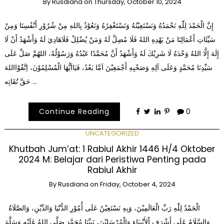
By
Rusdiana
on
Thursday, October 10, 2024
إِنَّ الْحَمْدَ لِلّٰهِ نَحْمَدُهُ وَنَسْتَعِيْنُهُ وَنَسْتَغْفِرُهُ وَنَعُوْذُ بِاللهِ مِنْ شُرُوْرِ أَنْفُسِنَا وَمِنْ
سَيِّئَاتِ أَعْمَالِنَا مَنْ يَهْدِهِ اللهُ فَلَا مُضِلَّ لَهُ وَمَنْ يُضْلِلْ فَلَاهَادِيَ لَهُ وَأَشْهَدُ أَنْ لَا
إِلَهَ إِلَّا اللهُ وَحْدَهُ لَا شَرِيْكَ لَهُ وَأَشْهَدُ أَنَّ مُحَمَّدًا عَبْدُهُ وَرَسُوْلُهُ، اللهُمَّ صَلِّ عَلَى
سَيِّدِنَا مُحَمَّدٍ وَعَلَى آلِهِ وَصَحْبِهِ أَجْمَعِيْنَ اَمَّا بَعْدُ، فَيَااَيُّهَا الْمُسْلِمُوْنَ، اِتَّقُوْااللهَ
حَقَّ تُقَاتِه …
Continue Reading
0
UNCATEGORIZED
Khutbah Jum’at: 1 Rabiul Akhir 1446 H/4 Oktober
2024 M: Belajar dari Peristiwa Penting pada
Rabiul Akhir
By
Rusdiana
on
Friday, October 4, 2024
الْحَمْدُ لِلّٰهِ رَبِّ الْعَالَمِيْنَ، وَبِهِ نَسْتَعِيْنُ عَلَى أُمُوْرِ الدُّنْيَا وَالدِّيْنِ، وَالصَّلَاةُ
وَالسَّلَامُ عَلَى أَشْرَفِ اْلأَنْبِيَاءِ وَالْمُرْسَلِيْنَ، نَبِيِّنَا مُحَمَّدٍ صَلَّى اللهُ عَلَيْهِ وَسَلَّمَ