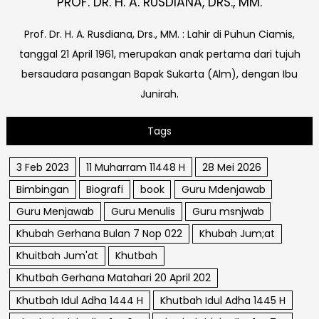
PROF. DR. H. A. RUSDIANA, DRS., MM.
Prof. Dr. H. A. Rusdiana, Drs., MM. : Lahir di Puhun Ciamis,
tanggal 21 April 1961, merupakan anak pertama dari tujuh
bersaudara pasangan Bapak Sukarta (Alm), dengan Ibu
Junirah.
Tags
3 Feb 2023
11 Muharram 11448 H
28 Mei 2026
Bimbingan
Biografi
book
Guru Mdenjawab
Guru Menjawab
Guru Menulis
Guru msnjwab
Khubah Gerhana Bulan 7 Nop 022
Khubah Jum;at
Khuitbah Jum'at
Khutbah
Khutbah Gerhana Matahari 20 April 202
Khutbah Idul Adha 1444 H
Khutbah Idul Adha 1445 H