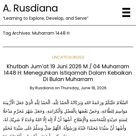
A. Rusdiana
“Learning to Explore, Develop, and Serve”
Tag Archives:
Muharram 1448 H
UNCATEGORIZED
Khutbah Jum’at 19 Juni 2026 M / 04 Muharram
1448 H: Meneguhkan Istiqamah Dalam Kebaikan
Di Bulan Muharram
By
Rusdiana
on
Thursday, June 18, 2026
اَلسَّلَامُ عَلَيْكُمْ وَرَحْمَةُ اللهِ وَبَرَكَاتُهُ اَلْحَمْدُ لِلّٰهِ، اَلْحَمْدُ لِلّٰهِ الَّذِيْ جَعَلَ الْأَزْمِنَةَ
مَوَاسِمَ لِلطَّاعَةِ، وَخَصَّ بَعْضَهَا بِالْفَضْلِ وَالْكَرَامَةِ، وَجَعَلَ شَهْرَ مُحَرَّمٍ مَدْخَلًا
لِسَنَةٍ جَدِيْدَةٍ لِلْمُحَاسَبَةِ وَالْإِصْلَاحِ. أَشْهَدُ أَنْ لَّا إِلٰهَ إِلَّا اللهُ وَحْدَهُ لَا شَرِيْكَ لَهُ،
وَأَشْهَدُ أَنَّ سَيِّدَنَا مُحَمَّدًا عَبْدُهُ وَرَسُوْلُهُ. اَللّٰهُمَّ صَلِّ وَسَلِّمْ عَلَى سَيِّدِنَا مُحَمَّدٍ