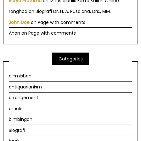
Surya Pratama
on
Mitos dibalik Fakta Kuliah Online
ronghod
on
Biografi Dr. H. A. Rusdiana, Drs., MM.
John Doe
on
Page with comments
Anon
on
Page with comments
Categories
al-misbah
antiquarianism
arrangement
article
bimbingan
Biografi