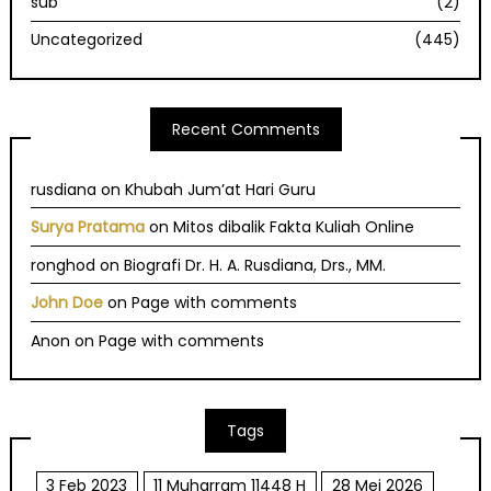
sub
(2)
Uncategorized
(445)
Recent Comments
rusdiana
on
Khubah Jum’at Hari Guru
Surya Pratama
on
Mitos dibalik Fakta Kuliah Online
ronghod
on
Biografi Dr. H. A. Rusdiana, Drs., MM.
John Doe
on
Page with comments
Anon
on
Page with comments
Tags
3 Feb 2023
11 Muharram 11448 H
28 Mei 2026