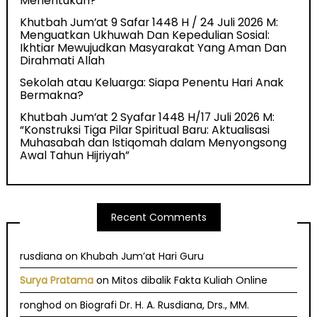
Menentukan?
Khutbah Jum’at 9 Safar 1448 H / 24 Juli 2026 M:
Menguatkan Ukhuwah Dan Kepedulian Sosial:
Ikhtiar Mewujudkan Masyarakat Yang Aman Dan
Dirahmati Allah
Sekolah atau Keluarga: Siapa Penentu Hari Anak
Bermakna?
Khutbah Jum’at 2 Syafar 1448 H/17 Juli 2026 M:
“Konstruksi Tiga Pilar Spiritual Baru: Aktualisasi
Muhasabah dan Istiqomah dalam Menyongsong
Awal Tahun Hijriyah”
Recent Comments
rusdiana
on
Khubah Jum’at Hari Guru
Surya Pratama
on
Mitos dibalik Fakta Kuliah Online
ronghod
on
Biografi Dr. H. A. Rusdiana, Drs., MM.