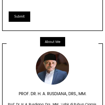
About Me
PROF. DR. H. A. RUSDIANA, DRS., MM.
Prof. Dr. H. A. Rusdiana, Drs., MM. : Lahir di Puhun Ciamis,