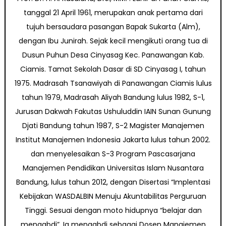
tanggal 21 April 1961, merupakan anak pertama dari
tujuh bersaudara pasangan Bapak Sukarta (Alm),
dengan Ibu Junirah. Sejak kecil mengikuti orang tua di
Dusun Puhun Desa Cinyasag Kec. Panawangan Kab.
Ciamis. Tamat Sekolah Dasar di SD Cinyasag I, tahun
1975. Madrasah Tsanawiyah di Panawangan Ciamis lulus
tahun 1979, Madrasah Aliyah Bandung lulus 1982, S-1,
Jurusan Dakwah Fakutas Ushuluddin IAIN Sunan Gunung
Djati Bandung tahun 1987, S-2 Magister Manajemen
Institut Manajemen Indonesia Jakarta lulus tahun 2002.
dan menyelesaikan S-3 Program Pascasarjana
Manajemen Pendidikan Universitas Islam Nusantara
Bandung, lulus tahun 2012, dengan Disertasi “Implentasi
Kebijakan WASDALBIN Menuju Akuntabilitas Perguruan
Tinggi. Sesuai dengan moto hidupnya “belajar dan
mengabdi”, Ia mengabdi sebagai Dosen Manajemen