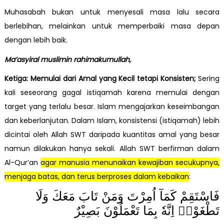
Muhasabah bukan untuk menyesali masa lalu secara
berlebihan, melainkan untuk memperbaiki masa depan
dengan lebih baik.
Ma’asyiral muslimin rahimakumullah,
Ketiga: Memulai dari Amal yang Kecil tetapi Konsisten;
Sering
kali seseorang gagal istiqamah karena memulai dengan
target yang terlalu besar. Islam mengajarkan keseimbangan
dan keberlanjutan. Dalam Islam, konsistensi (istiqamah) lebih
dicintai oleh Allah SWT daripada kuantitas amal yang besar
namun dilakukan hanya sekali. Allah SWT berfirman dalam
Al-Qur’an
agar manusia menunaikan kewajiban secukupnya,
menjaga batas, dan terus berproses dalam kebaikan
:
فَاسْتَقِمْ كَمَآ اُمِرْتَ وَمَنْ تَابَ مَعَكَ وَلَا
تَطْغَوْاۗ اِنَّهٗ بِمَا تَعْمَلُوْنَ بَصِيْرٌ