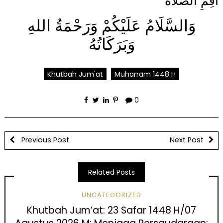
أَقِمِ الصَّلَاةَ
وَالسَّلَامُ عَلَيْكُمْ وَرَحْمَةُ اللهِ
وَبَرَكَاتُهُ
Khutbah Jum'at
Muharram 1448 H
0
Previous Post
Next Post
Related Posts
UNCATEGORIZED
Khutbah Jum’at: 23 Safar 1448 H/07