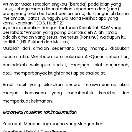
Artinya; “Maka tetaplah engkau (berada) pada jalan yang
lurus, sebagaimana diperintahkan kepadamu dan (juga)
orang yang telah bertobat bersamamu, dan janganlah kamu
melampaui batas. Sungguh, Dia Maha Melihat apa yang
kamu kerjakan.” (Q.S. Hud: 112)
Ayat ini dipadukan dengan tuntunan Rasulullah SAW yang
bersabda: “Amalan yang paling dicintai oleh Allah Ta’ala
adalah amalan yang terus-menerus (kontinu) walaupun itu
sedikit.” (HR. Bukhari dan Muslim).
Mulailah dari amalan sederhana yang mampu dilakukan
secara rutin. Membaca satu halaman Al-Qur’an setiap hari,
bersedekah walaupun sedikit, menjaga salat berjamaah,
atau memperbanyak istighfar setiap selesai salat.
Amal kecil yang dilakukan secara terus-menerus akan
menjadi kebiasaan yang membentuk karakter dan
memperkuat keimanan.
Ma’asyiral muslimin rahimakumullah,
Keempat: Mencari Lingkungan yang Menguatkan
Kebaikan; Allah SWT berfirman: