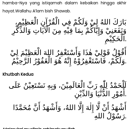
hamba-Nya yang istiqamah dalam kebaikan hingga akhir
hayat.Wallahu A’lam bish Shawab.
بَارَكَ اللهُ لِيْ وَلَكُمْ فِي الْقُرْآنِ الْعَظِيْمِ،
وَنَفَعَنِيْ وَإِيَّاكُمْ بِمَا فِيْهِ مِنَ الْآيَاتِ وَالذِّكْرِ
الْحَكِيْمِ.
أَقُوْلُ قَوْلِيْ هٰذَا وَأَسْتَغْفِرُ اللهَ الْعَظِيْمَ لِيْ
وَلَكُمْ، فَاسْتَغْفِرُوْهُ إِنَّهُ هُوَ الْغَفُوْرُ الرَّحِيْمُ.
Khutbah Kedua
اَلْحَمْدُ لِلّٰهِ رَبِّ الْعَالَمِيْنَ، وَبِهِ نَسْتَعِيْنُ عَلَى
أُمُوْرِ الدُّنْيَا وَالدِّيْنِ.
أَشْهَدُ أَنْ لَّا إِلٰهَ إِلَّا اللهُ، وَأَشْهَدُ أَنَّ مُحَمَّدًا
رَسُوْلُ اللهِ.