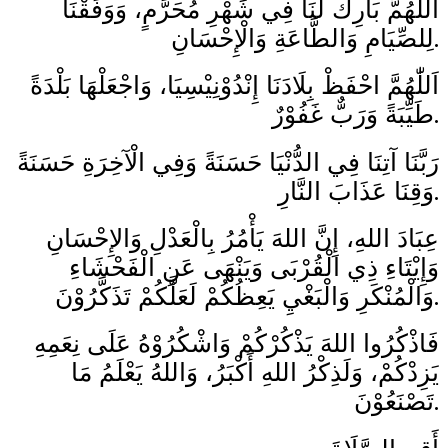
اَللّٰهُمَّ بَارِكْ لَنَا فِي شَهْرِ مُحَرَّمٍ، وَوَفِّقْنَا
لِلصِّيَامِ وَالطَّاعَةِ وَالْإِحْسَانِ.
اَللّٰهُمَّ احْفَظْ بِلَادَنَا إِنْدُوْنِيْسِيَا، وَاجْعَلْهَا بَلْدَةً
طَيِّبَةً وَرَبٌّ غَفُوْرٌ.
رَبَّنَا آتِنَا فِي الدُّنْيَا حَسَنَةً وَفِي الْآخِرَةِ حَسَنَةً
وَقِنَا عَذَابَ النَّارِ.
عِبَادَ اللهِ، إِنَّ اللهَ يَأْمُرُ بِالْعَدْلِ وَالإِحْسَانِ
وَإِيْتَاءِ ذِي الْقُرْبَى وَيَنْهَى عَنِ الْفَحْشَاءِ
وَالْمُنْكَرِ وَالْبَغْيِ يَعِظُكُمْ لَعَلَّكُمْ تَذَكَّرُوْنَ.
فَاذْكُرُوا اللهَ يَذْكُرْكُمْ وَاشْكُرُوْهُ عَلَى نِعَمِهِ
يَزِدْكُمْ، وَلَذِكْرُ اللهِ أَكْبَرُ، وَاللهُ يَعْلَمُ مَا
تَصْنَعُوْنَ.