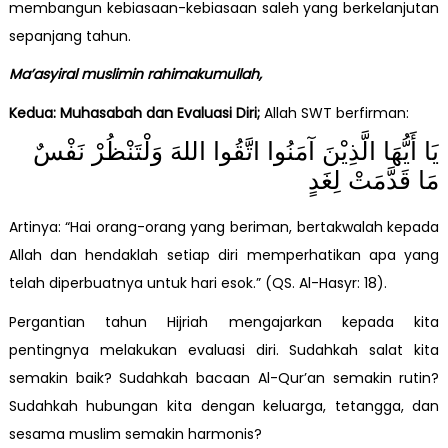
membangun kebiasaan-kebiasaan saleh yang berkelanjutan
sepanjang tahun.
Ma’asyiral muslimin rahimakumullah,
Kedua: Muhasabah dan Evaluasi Diri;
Allah SWT berfirman:
يَا أَيُّهَا الَّذِيْنَ آمَنُوا اتَّقُوا اللهَ وَلْتَنْظُرْ نَفْسٌ
مَا قَدَّمَتْ لِغَدٍ
Artinya: “Hai orang-orang yang beriman, bertakwalah kepada
Allah dan hendaklah setiap diri memperhatikan apa yang
telah diperbuatnya untuk hari esok.” (QS. Al-Hasyr: 18).
Pergantian tahun Hijriah mengajarkan kepada kita
pentingnya melakukan evaluasi diri. Sudahkah salat kita
semakin baik? Sudahkah bacaan Al-Qur’an semakin rutin?
Sudahkah hubungan kita dengan keluarga, tetangga, dan
sesama muslim semakin harmonis?