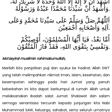
أَشْهَدُ أَنْ لَّا إِلٰهَ إِلَّا اللهُ وَحْدَهُ لَا شَرِيْكَ لَهُ،
وَأَشْهَدُ أَنَّ سَيِّدَنَا مُحَمَّدًا عَبْدُهُ وَرَسُوْلُهُ.
اَللّٰهُمَّ صَلِّ وَسَلِّمْ عَلَى سَيِّدِنَا مُحَمَّدٍ وَعَلَى
آلِهِ وَأَصْحَابِهِ أَجْمَعِيْنَ.
أَمَّا بَعْدُ، فَيَا أَيُّهَا الْمُسْلِمُوْنَ، أُوْصِيْكُمْ
وَنَفْسِيْ بِتَقْوَى اللهِ، فَقَدْ فَازَ الْمُتَّقُوْنَ.
Ma’asyiral muslimin rahimakumullah,
Marilah kita panjatkan puji dan syukur ke hadirat Allah SWT
yang telah melimpahkan nikmat iman, Islam, kesehatan, dan
kesempatan sehingga pada hari Jumat yang penuh
keberkahan ini kita dapat berkumpul di rumah Allah untuk
melaksanakan ibadah salat Jumat. Shalawat dan salam
semoga senantiasa tercurah kepada junjungan kita Nabi
Muhammad SAW, keluarga, sahabat, serta seluruh umatnya