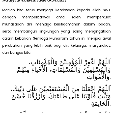
Ma’asyiral muslimin rahimakumullah,
Marilah kita terus menjaga ketakwaan kepada Allah SWT
dengan memperbanyak amal saleh, memperkuat
muhasabah diri, menjaga keistiqamahan dalam ibadah,
serta membangun lingkungan yang saling mengingatkan
dalam kebaikan. Semoga Muharram tahun ini menjadi awal
perubahan yang lebih baik bagi diri, keluarga, masyarakat,
dan bangsa kita.
اَللّٰهُمَّ اغْفِرْ لِلْمُؤْمِنِيْنَ وَالْمُؤْمِنَاتِ،
وَالْمُسْلِمِيْنَ وَالْمُسْلِمَاتِ، الْأَحْيَاءِ مِنْهُمْ
وَالْأَمْوَاتِ.
اَللّٰهُمَّ اجْعَلْنَا مِنَ الْمُسْتَقِيْمِيْنَ عَلَى دِيْنِكَ،
وَثَبِّتْ قُلُوْبَنَا عَلَى طَاعَتِكَ، وَارْزُقْنَا حُسْنَ
الْخَاتِمَةِ.