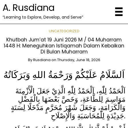
A. Rusdiana
“Learning to Explore, Develop, and Serve”
UNCATEGORIZED
Khutbah Jum’at 19 Juni 2026 M / 04 Muharram
1448 H: Meneguhkan Istiqamah Dalam Kebaikan
Di Bulan Muharram
By
Rusdiana
on
Thursday, June 18, 2026
اَلسَّلَامُ عَلَيْكُمْ وَرَحْمَةُ اللهِ وَبَرَكَاتُهُ
اَلْحَمْدُ لِلّٰهِ، اَلْحَمْدُ لِلّٰهِ الَّذِيْ جَعَلَ الْأَزْمِنَةَ
مَوَاسِمَ لِلطَّاعَةِ، وَخَصَّ بَعْضَهَا بِالْفَضْلِ
وَالْكَرَامَةِ، وَجَعَلَ شَهْرَ مُحَرَّمٍ مَدْخَلًا لِسَنَةٍ
جَدِيْدَةٍ لِلْمُحَاسَبَةِ وَالْإِصْلَاحِ.