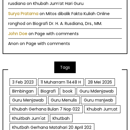
rusdiana
on
Khubah Jum’at Hari Guru
Surya Pratama
on
Mitos dibalik Fakta Kuliah Online
ronghod
on
Biografi Dr. H. A. Rusdiana, Drs., MM.
John Doe
on
Page with comments
Anon
on
Page with comments
Tags
3 Feb 2023
11 Muharram 11448 H
28 Mei 2026
Bimbingan
Biografi
book
Guru Mdenjawab
Guru Menjawab
Guru Menulis
Guru msnjwab
Khubah Gerhana Bulan 7 Nop 022
Khubah Jum;at
Khuitbah Jum'at
Khutbah
Khutbah Gerhana Matahari 20 April 202