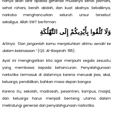
hanya akan lahir apabila generasi mudanya sehat jasmani,
sehat rohani, bersih akidah, dan kuat akalnya. Sebaliknya,
narkoba menghancurkan seluruh unsur tersebut
sekaligus. Allah SWT berfirman:
وَلَا تُلْقُوا بِأَيْدِيكُمْ إِلَى التَّهْلُكَةِ
Artinya:
“Dan janganlah kamu menjatuhkan dirimu sendiri ke
dalam kebinasaan.”
(QS. Al-Baqarah: 195).
Ayat ini mengingatkan kita agar menjauhi segala sesuatu
yang membawa kepada kehancuran. Penyalahgunaan
narkotika termasuk di dalamnya karena merusak jiwa, akal,
keluarga, pendidikan, bahkan masa depan bangsa.
Karena itu, sekolah, madrasah, pesantren, kampus, masjid,
dan keluarga harus menjadi benteng utama dalam
melindungi generasi dari penyalahgunaan narkotika.