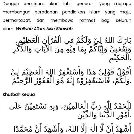
Dengan demikian, akan lahir generasi yang mampu
membangun peradaban pendidikan Islam yang maju,
bermartabat, dan membawa rahmat bagi seluruh
alam.
Wallahu A’lam bish Shawab.
بَارَكَ اللهُ لِيْ وَلَكُمْ فِي الْقُرْآنِ الْعَظِيْمِ،
وَنَفَعَنِيْ وَإِيَّاكُمْ بِمَا فِيْهِ مِنَ الْآيَاتِ وَالذِّكْرِ
الْحَكِيْمِ.
أَقُوْلُ قَوْلِيْ هٰذَا وَأَسْتَغْفِرُ اللهَ الْعَظِيْمَ لِيْ
وَلَكُمْ، فَاسْتَغْفِرُوْهُ إِنَّهُ هُوَ الْغَفُوْرُ الرَّحِيْمُ.
Khutbah Kedua
اَلْحَمْدُ لِلّٰهِ رَبِّ الْعَالَمِيْنَ، وَبِهِ نَسْتَعِيْنُ عَلَى
أُمُوْرِ الدُّنْيَا وَالدِّيْنِ.
أَشْهَدُ أَنْ لَّا إِلٰهَ إِلَّا اللهُ، وَأَشْهَدُ أَنَّ مُحَمَّدًا