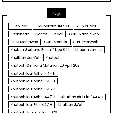
Tags
3 Feb 2023
11 Muharram 11448 H
28 Mei 2026
Bimbingan
Biografi
book
Guru Mdenjawab
Guru Menjawab
Guru Menulis
Guru msnjwab
Khubah Gerhana Bulan 7 Nop 022
Khubah Jum;at
Khuitbah Jum'at
Khutbah
Khutbah Gerhana Matahari 20 April 202
Khutbah Idul Adha 1444 H
Khutbah Idul Adha 1445 H
Khutbah Idul Adha 1446 H
Khutbah idul Adha 1447 H
Khutbah Idul Fitri 1444 H
Khutbah Idul Fitri 1447 H
Khutbah Ju'at
Khutbah Jum'a 2 Jan 2026