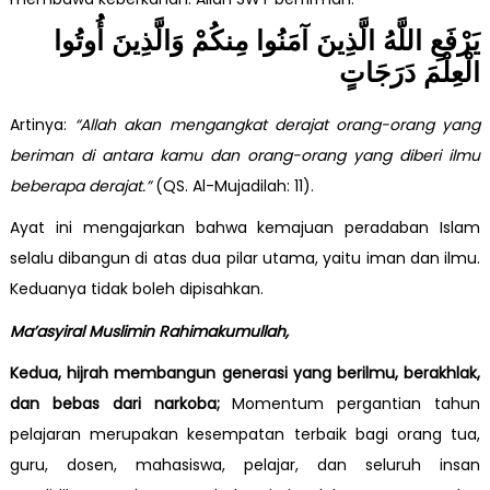
يَرْفَعِ اللَّهُ الَّذِينَ آمَنُوا مِنكُمْ وَالَّذِينَ أُوتُوا
الْعِلْمَ دَرَجَاتٍ
Artinya:
“Allah akan mengangkat derajat orang-orang yang
beriman di antara kamu dan orang-orang yang diberi ilmu
beberapa derajat.”
(QS. Al-Mujadilah: 11).
Ayat ini mengajarkan bahwa kemajuan peradaban Islam
selalu dibangun di atas dua pilar utama, yaitu iman dan ilmu.
Keduanya tidak boleh dipisahkan.
Ma’asyiral Muslimin Rahimakumullah,
Kedua, hijrah membangun generasi yang berilmu, berakhlak,
dan bebas dari narkoba;
Momentum pergantian tahun
pelajaran merupakan kesempatan terbaik bagi orang tua,
guru, dosen, mahasiswa, pelajar, dan seluruh insan