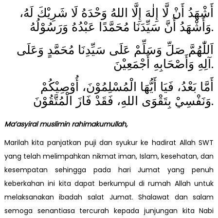
أَشْهَدُ أَنْ لَّا إِلٰهَ إِلَّا اللهُ وَحْدَهُ لَا شَرِيْكَ لَهُ،
وَأَشْهَدُ أَنَّ سَيِّدَنَا مُحَمَّدًا عَبْدُهُ وَرَسُوْلُهُ.
اَللّٰهُمَّ صَلِّ وَسَلِّمْ عَلَى سَيِّدِنَا مُحَمَّدٍ وَعَلَى
آلِهِ وَأَصْحَابِهِ أَجْمَعِيْنَ.
أَمَّا بَعْدُ، فَيَا أَيُّهَا الْمُسْلِمُوْنَ، أُوْصِيْكُمْ
وَنَفْسِيْ بِتَقْوَى اللهِ، فَقَدْ فَازَ الْمُتَّقُوْنَ.
Ma’asyiral muslimin rahimakumullah,
Marilah kita panjatkan puji dan syukur ke hadirat Allah SWT
yang telah melimpahkan nikmat iman, Islam, kesehatan, dan
kesempatan sehingga pada hari Jumat yang penuh
keberkahan ini kita dapat berkumpul di rumah Allah untuk
melaksanakan ibadah salat Jumat. Shalawat dan salam
semoga senantiasa tercurah kepada junjungan kita Nabi