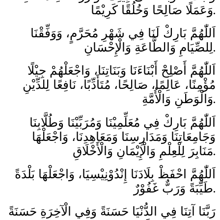
وَعَمَلًا صَالِحًا وَخُلُقًا كَرِيْمًا.
اَللّٰهُمَّ بَارِكْ لَنَا فِي شَهْرِ مُحَرَّمٍ، وَوَفِّقْنَا
لِلصِّيَامِ وَالطَّاعَةِ وَالْإِحْسَانِ.
اَللّٰهُمَّ أَصْلِحْ أَبْنَاءَنَا وَبَنَاتِنَا، وَاجْعَلْهُمْ جِيْلًا
مُؤْمِنًا، عَالِمًا، صَالِحًا، مُتَأَدِّبًا، نَافِعًا لِلدِّيْنِ
وَالْوَطَنِ وَالْأُمَّةِ.
اَللّٰهُمَّ بَارِكْ فِي مُعَلِّمِيْنَا وَمُرَبِّيْنَا وَطُلَّابِنَا
وَجَامِعَاتِنَا وَمَدَارِسِنَا وَمَعَاهِدِنَا، وَاجْعَلْهَا
مَنَابِرَ لِلْعِلْمِ وَالْإِيْمَانِ وَالْأَخْلَاقِ.
اَللّٰهُمَّ احْفَظْ بِلَادَنَا إِنْدُوْنِيْسِيَا، وَاجْعَلْهَا بَلْدَةً
طَيِّبَةً وَرَبٌّ غَفُوْرٌ.
رَبَّنَا آتِنَا فِي الدُّنْيَا حَسَنَةً وَفِي الْآخِرَةِ حَسَنَةً