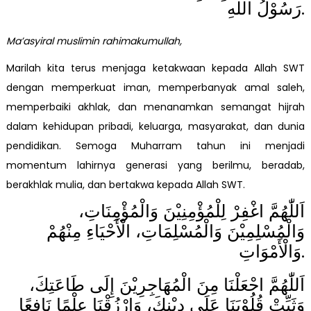
رَسُوْلُ اللهِ.
Ma’asyiral muslimin rahimakumullah,
Marilah kita terus menjaga ketakwaan kepada Allah SWT
dengan memperkuat iman, memperbanyak amal saleh,
memperbaiki akhlak, dan menanamkan semangat hijrah
dalam kehidupan pribadi, keluarga, masyarakat, dan dunia
pendidikan. Semoga Muharram tahun ini menjadi
momentum lahirnya generasi yang berilmu, beradab,
berakhlak mulia, dan bertakwa kepada Allah SWT.
اَللّٰهُمَّ اغْفِرْ لِلْمُؤْمِنِيْنَ وَالْمُؤْمِنَاتِ،
وَالْمُسْلِمِيْنَ وَالْمُسْلِمَاتِ، الْأَحْيَاءِ مِنْهُمْ
وَالْأَمْوَاتِ.
اَللّٰهُمَّ اجْعَلْنَا مِنَ الْمُهَاجِرِيْنَ إِلَى طَاعَتِكَ،
وَثَبِّتْ قُلُوْبَنَا عَلَى دِيْنِكَ، وَارْزُقْنَا عِلْمًا نَافِعًا