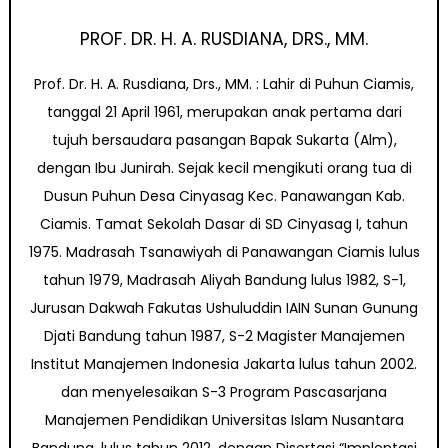
PROF. DR. H. A. RUSDIANA, DRS., MM.
Prof. Dr. H. A. Rusdiana, Drs., MM. : Lahir di Puhun Ciamis,
tanggal 21 April 1961, merupakan anak pertama dari
tujuh bersaudara pasangan Bapak Sukarta (Alm),
dengan Ibu Junirah. Sejak kecil mengikuti orang tua di
Dusun Puhun Desa Cinyasag Kec. Panawangan Kab.
Ciamis. Tamat Sekolah Dasar di SD Cinyasag I, tahun
1975. Madrasah Tsanawiyah di Panawangan Ciamis lulus
tahun 1979, Madrasah Aliyah Bandung lulus 1982, S-1,
Jurusan Dakwah Fakutas Ushuluddin IAIN Sunan Gunung
Djati Bandung tahun 1987, S-2 Magister Manajemen
Institut Manajemen Indonesia Jakarta lulus tahun 2002.
dan menyelesaikan S-3 Program Pascasarjana
Manajemen Pendidikan Universitas Islam Nusantara
Bandung, lulus tahun 2012, dengan Disertasi “Implentasi