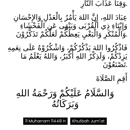
وَقِنَا عَذَابَ النَّارِ.
عِبَادَ اللهِ، إِنَّ اللهَ يَأْمُرُ بِالْعَدْلِ وَالإِحْسَانِ
وَإِيْتَاءِ ذِي الْقُرْبَى وَيَنْهَى عَنِ الْفَحْشَاءِ
وَالْمُنْكَرِ وَالْبَغْيِ يَعِظُكُمْ لَعَلَّكُمْ تَذَكَّرُوْنَ.
فَاذْكُرُوا اللهَ يَذْكُرْكُمْ، وَاشْكُرُوْهُ عَلَى نِعَمِهِ
يَزِدْكُمْ، وَلَذِكْرُ اللهِ أَكْبَرُ، وَاللهُ يَعْلَمُ مَا
تَصْنَعُوْنَ.
أَقِمِ الصَّلَاةَ
وَالسَّلَامُ عَلَيْكُمْ وَرَحْمَةُ اللهِ
وَبَرَكَاتُهُ
11 Muharram 11448 H
Khutbah Jum'at