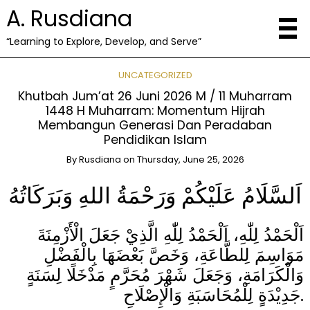
A. Rusdiana
“Learning to Explore, Develop, and Serve”
UNCATEGORIZED
Khutbah Jum’at 26 Juni 2026 M / 11 Muharram
1448 H Muharram: Momentum Hijrah
Membangun Generasi Dan Peradaban
Pendidikan Islam
By
Rusdiana
on
Thursday, June 25, 2026
اَلسَّلَامُ عَلَيْكُمْ وَرَحْمَةُ اللهِ وَبَرَكَاتُهُ
اَلْحَمْدُ لِلّٰهِ، اَلْحَمْدُ لِلّٰهِ الَّذِيْ جَعَلَ الْأَزْمِنَةَ
مَوَاسِمَ لِلطَّاعَةِ، وَخَصَّ بَعْضَهَا بِالْفَضْلِ
وَالْكَرَامَةِ، وَجَعَلَ شَهْرَ مُحَرَّمٍ مَدْخَلًا لِسَنَةٍ
جَدِيْدَةٍ لِلْمُحَاسَبَةِ وَالْإِصْلَاحِ.