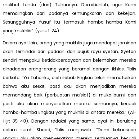
melihat tanda (dari) Tuhannya. Demikianlah, agar Kami
memalingkan dari padanya kemungkaran dan kekejian.
Sesungguhnya Yusuf itu termasuk hamba-hamba Kami
yang mukhlis“. (yusuf: 24).
Dalam ayat lain, orang yang mukhlis juga mendapat jaminan
akan terhindar dari godaan dan bujuk rayu syetan. Syetan
sendiri mengakui ketidakberdayaan dan kelemahan mereka
dihadapan orang-orang yang beramal dengan ikhlas, “Iblis
berkata: “Ya Tuhanku, oleh sebab Engkau telah memutuskan
bahwa aku sesat, pasti aku akan menjadikan mereka
memandang baik (perbuatan ma’siat) di muka bumi, dan
pasti aku akan menyesatkan mereka semuanya, kecuali
hamba-hamba Engkau yang mukhlis di antara mereka.” (Al-
Hijr: 39-40). Dengan redaksi yang sama, ayat ini berulang
dalam surah Shaad, “Iblis menjawab: “Demi kekuasaan
Engkau aku akan menyesatkan mereka semuanya, kecuali