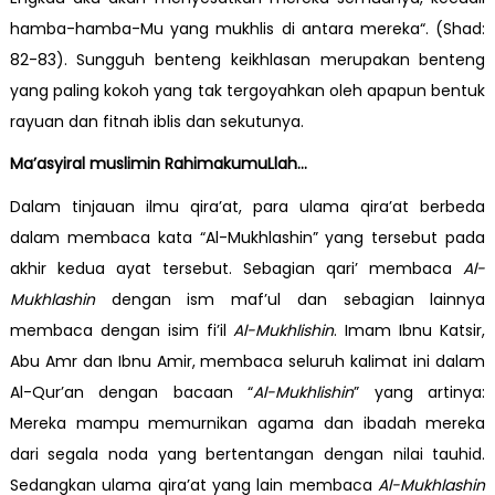
hamba-hamba-Mu yang mukhlis di antara mereka“. (Shad:
82-83). Sungguh benteng keikhlasan merupakan benteng
yang paling kokoh yang tak tergoyahkan oleh apapun bentuk
rayuan dan fitnah iblis dan sekutunya.
Ma’asyiral muslimin RahimakumuLlah…
Dalam tinjauan ilmu qira’at, para ulama qira’at berbeda
dalam membaca kata “Al-Mukhlashin” yang tersebut pada
akhir kedua ayat tersebut. Sebagian qari’ membaca
Al-
Mukhlashin
dengan ism maf’ul dan sebagian lainnya
membaca dengan isim fi’il
Al-Mukhlishin
. Imam Ibnu Katsir,
Abu Amr dan Ibnu Amir, membaca seluruh kalimat ini dalam
Al-Qur’an dengan bacaan “
Al-Mukhlishin
” yang artinya:
Mereka mampu memurnikan agama dan ibadah mereka
dari segala noda yang bertentangan dengan nilai tauhid.
Sedangkan ulama qira’at yang lain membaca
Al-Mukhlashin