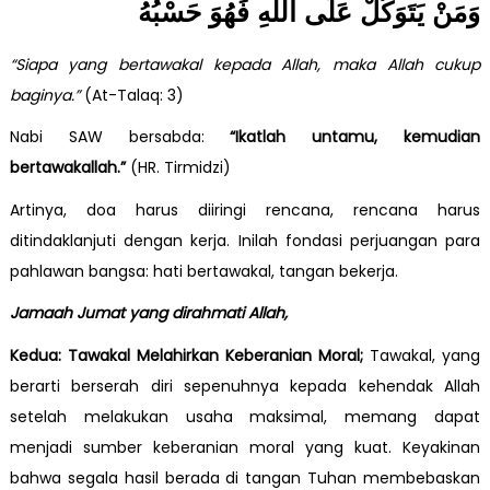
وَمَنْ يَتَوَكَّلْ عَلَى اللّٰهِ فَهُوَ حَسْبُهُ
“Siapa yang bertawakal kepada Allah, maka Allah cukup
baginya.”
(At-Talaq: 3)
Nabi SAW bersabda:
“Ikatlah untamu, kemudian
bertawakallah.”
(HR. Tirmidzi)
Artinya, doa harus diiringi rencana, rencana harus
ditindaklanjuti dengan kerja. Inilah fondasi perjuangan para
pahlawan bangsa: hati bertawakal, tangan bekerja.
Jamaah Jumat yang dirahmati Allah,
Kedua: Tawakal Melahirkan Keberanian Moral;
Tawakal, yang
berarti berserah diri sepenuhnya kepada kehendak Allah
setelah melakukan usaha maksimal, memang dapat
menjadi sumber keberanian moral yang kuat. Keyakinan
bahwa segala hasil berada di tangan Tuhan membebaskan