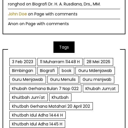
ronghod
on
Biografi Dr. H. A. Rusdiana, Drs., MM.
John Doe
on
Page with comments
Anon
on
Page with comments
Tags
3 Feb 2023
11 Muharram 11448 H
28 Mei 2026
Bimbingan
Biografi
book
Guru Mdenjawab
Guru Menjawab
Guru Menulis
Guru msnjwab
Khubah Gerhana Bulan 7 Nop 022
Khubah Jum;at
Khuitbah Jum'at
Khutbah
Khutbah Gerhana Matahari 20 April 202
Khutbah Idul Adha 1444 H
Khutbah Idul Adha 1445 H