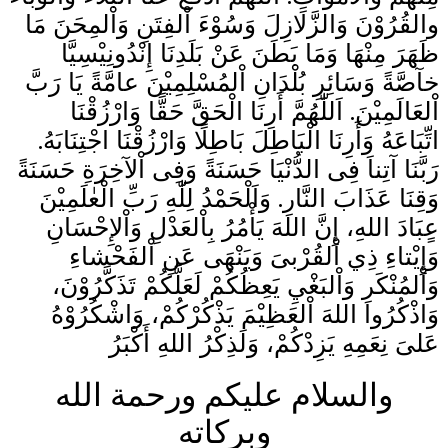
والقُرُوْنَ وَالزَّلَازِلَ وَسُوْءَ اْلفِتَنِ وَاْلمِحَنَ مَا
ظَهَرَ مِنْهَا وَمَا بَطَنَ عَنْ بَلَدِنَا إِنْدُونِيْسِيَّا
خآصَّةً وَسَائِرِ بُلْدَانِ اْلمُسْلِمِيْنَ عامَّةً يَا رَبَّ
اْلعَالَمِيْنَ. اَللّٰهُمَّ أَرِنَا الْحَقَّ حَقًّا وَارْزُقْنَا
اتِّبَاعَهُ وَأَرِنَا الْبَاطِلَ بَاطِلًا وَارْزُقْنَا اجْتِنَابَهُ.
رَبَّنَا آتِناَ فِى الدُّنْيَا حَسَنَةً وَفِى اْلآخِرَةِ حَسَنَةً
وَقِنَا عَذَابَ النَّارِ. وَاَلْحَمْدُ لِلّٰهِ رَبِّ الْعٰلَمِيْنَ
عٍبَادَ اللهِ، إِنَّ اللهَ يَأْمُرُ بِاْلعَدْلِ وَاْلإِحْسَانِ
وَإِيْتاءِ ذِي اْلقُرْبىَ وَيَنْهَى عَنِ اْلفَحْشاءِ
وَاْلمُنْكَرِ وَاْلبَغْيِ يَعِظُكُمْ لَعَلَّكُمْ تَذَكَّرُوْنَ،
وَاذْكُرُوا اللهَ اْلعَظِيْمَ يَذْكُرْكُمْ، وَاشْكُرُوْهُ
عَلىَ نِعَمِهِ يَزِدْكُمْ، وَلَذِكْرُ اللهِ أَكْبَرُ
والسلام عليكم ورحمة الله
وبركاته