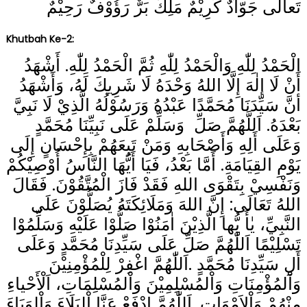
تَعاَلَى جَوّادٌ كَرِيْمٌ مَلِكٌ بَرٌّ رَؤُوْفٌ رَحِيْمٌ
Khutbah Ke-2:
الْحَمْدُ لِلّٰهِ وَالْحَمْدُ لِلّٰهِ ثُمَّ الْحَمْدُ لِلّٰهِ. أَشْهَدُ
أَنْ لَا إلٰهَ إِلَّا اللهُ وَحْدَهُ لَا شَرِيكَ لَهُ، وَأَشْهَدُ
أنَّ سَيِّدَنَا مُحَمَّدًا عَبْدُهُ وَرَسُوْلُهُ الَّذِيْ لَا نَبِيَّ
بَعْدَهُ. اَللَّهُمَّ صَلِّ وَسَلِّمْ عَلَى نَبِيِّنَا مُحَمَّدٍ
وَعَلَى أَلِهِ وَأَصْحَابِهِ وَمَنْ تَبِعَهُمْ بِإِحْسَانٍ إِلَى
يَوْمِ القِيَامَةِ. أَمَّا بَعْدُ، فَيَا أَيُّهَا النَّاسُ أُوْصِيْكُمْ
وَنَفْسِيْ بِتَقْوَى اللهِ فَقَدْ فَازَ الْمُتَّقُوْنَ. فَقَالَ
اللهُ تَعَالَى: إِنَّ اللهَ وَمَلَائِكَتَهُ يُصَلُّوْنَ عَلَى
النَّبِيِّ، يٰأَ يُّها الَّذِيْنَ اٰمَنُوْا صَلُّوْا عَلَيْهِ وَسَلِّمُوْا
تَسْلِيْمًا اَللّٰهُمَّ صَلِّ عَلَى سَيِّدِنَا مُحَمَّدٍ وَعَلَى
أَلِ سَيِّدِنَا مُحَمَّدٍ .اَللّٰهُمَّ اغْفِرْ لِلْمُؤْمِنِيْنَ
وَاْلمُؤْمِنَاتِ وَاْلمُسْلِمِيْنَ وَاْلمُسْلِمَاتِ، اَلْأَحْياءِ
مِنْهُمْ وَاْلاَمْوَاتِ. اَللّٰهُمَّ ادْفَعْ عَنَّا اْلبَلَاءَ وَاْلوَبَاءَ