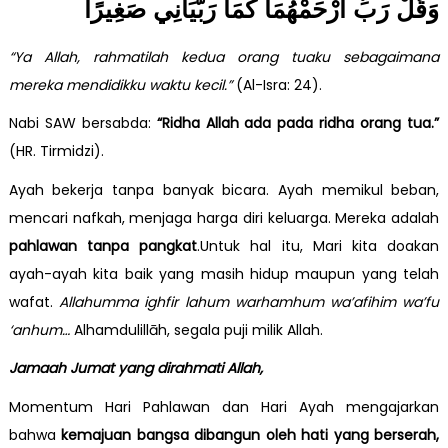
وَقُلْ رَبِّ ارْحَمْهُمَا كَمَا رَبَّيَانِي صَغِيرًا
“Ya Allah, rahmatilah kedua orang tuaku sebagaimana
mereka mendidikku waktu kecil.”
(Al-Isra: 24).
Nabi SAW bersabda:
“Ridha Allah ada pada ridha orang tua.”
(HR. Tirmidzi).
Ayah bekerja tanpa banyak bicara. Ayah memikul beban,
mencari nafkah, menjaga harga diri keluarga. Mereka adalah
pahlawan tanpa pangkat
.Untuk hal itu, Mari kita doakan
ayah-ayah kita baik yang masih hidup maupun yang telah
wafat.
Allahumma ighfir lahum warhamhum wa’afihim wa’fu
‘anhum…
Alhamdulillāh, segala puji milik Allah.
Jamaah Jumat yang dirahmati Allah,
Momentum Hari Pahlawan dan Hari Ayah mengajarkan
bahwa
kemajuan bangsa dibangun oleh hati yang berserah,