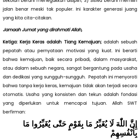
sekolah berani menegakkan disiplin; 3) Siswa berani memilih
jalan benar meski tak populer. Ini karakter generasi juang
yang kita cita-citakan.
Jamaah Jumat yang dirahmati Allah,
Ketiga: Kerja Keras adalah Tiang Kemajuan;
adalah sebuah
pepatah atau pernyataan motivasi yang kuat. Ini berarti
bahwa kemajuan, baik secara pribadi, dalam masyarakat,
atau dalam sebuah negara, sangat bergantung pada usaha
dan dedikasi yang sungguh-sungguh. Pepatah ini menyoroti
bahwa tanpa kerja keras, kemajuan tidak akan terjadi secara
otomatis. Usaha yang konsisten dan tekun adalah fondasi
yang diperlukan untuk mencapai tujuan. Allah SWT
berfirman:
إِنَّ اللّٰهَ لَا يُغَيِّرُ مَا بِقَوْمٍ حَتّٰى يُغَيِّرُوا مَا
بِأَنْفُسِهِمْ