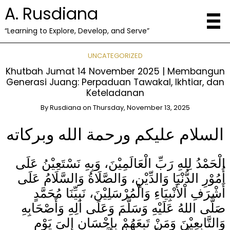
A. Rusdiana
“Learning to Explore, Develop, and Serve”
UNCATEGORIZED
Khutbah Jumat 14 November 2025 | Membangun
Generasi Juang: Perpaduan Tawakal, Ikhtiar, dan
Keteladanan
By
Rusdiana
on
Thursday, November 13, 2025
السلام عليكم ورحمة الله وبركاته
الْحَمْدُ لِلهِ رَبِّ الْعَالَمِيْنَ، وَبِهِ نَسْتَعِيْنُ عَلَى
أُمُوْرِ الدُّنْيَا وَالدِّيْنِ، وَالصَّلَاةُ وَالسَّلَامُ عَلَى
أَشْرَفِ اْلأَنْبِيَاءِ وَالْمُرْسَلِيْنَ، نَبِيِّنَا مُحَمَّدٍ
صَلَّى اللهُ عَلَيْهِ وَسَلَّمَ وَعَلَى اٰلِهِ وَأَصْحَابِهِ
وَالتَّابِعِيْنَ وَمَنْ تَبِعَهُمْ بِإِحْسَانٍ إِلىَ يَوْمِ