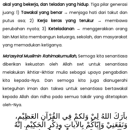
akal yang bekerja, dan teladan yang hidup
. Tiga pilar generasi
juang: 1)
Tawakal yang benar
→ menjaga hati dari takut dan
putus asa; 2)
Kerja keras yang terukur
→ membawa
perubahan nyata; 3)
Keteladanan
→ menggerakkan orang
lain Mari kita membangun keluarga, sekolah, dan masyarakat
yang memadukan ketiganya.
Ma’asyiral Muslimin Rahimakumullah,
Semoga kita senantiasa
diberikan kekuatan oleh Allah swt untuk senantiasa
melakukan ikhtiar-ikhtiar mulia sebagai upaya pengabdian
kita kepada-Nya. Dan semoga kita juga dianugerahi
keteguhan iman dan takwa untuk senantiasa bertawakal
kepada Allah dan ridha pada semua takdir yang ditetapkan
oleh-Nya.
باَرَكَ اللهُ لِيْ وَلكمْ فِي القُرْآنِ العَظِيْمِ،
وَنَفَعَنِيْ وَإِيّاكُمْ بِالآياتِ وذِكْرِ الحَكِيْمِ. إنّهُ