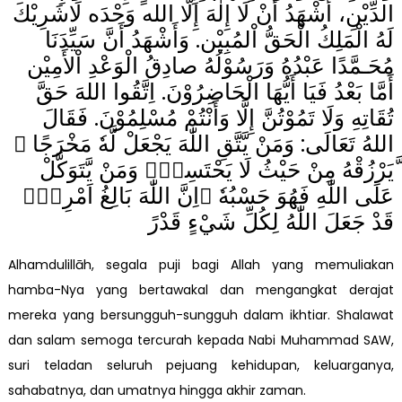
الدِّيْنِ، أَشْهَدُ أَنْ لَا إِلٰهَ إِلَّا الله وَحْدَه لَاشَرِيْكَ
لَهُ الْمَلِكُ الْحَقُّ اْلمُبِيْن. وَأَشْهَدُ أَنَّ سَيِّدَنَا
مُحَـمَّدًا عَبْدُهُ وَرَسُوْلُهُ صادِقُ الْوَعْدِ اْلأَمِيْن
أَمَّا بَعْدُ فَيَا أَيُّهَا الْحَاضِرُوْنَ. اِتَّقُوا اللهَ حَقَّ
تُقَاتِهِ وَلَا تَمُوْتُنَّ إِلَّا وَأَنْتُمْ مُسْلِمُوْنَ. فَقَالَ
اللهُ تَعَالَى: وَمَنْ يَّتَّقِ اللّٰهَ يَجْعَلْ لَّهٗ مَخْرَجًا ۙ
َّيَرْزُقْهُ مِنْ حَيْثُ لَا يَحْتَسِبُۗ وَمَنْ يَّتَوَكَّلْ
عَلَى اللّٰهِ فَهُوَ حَسْبُهٗ ۗاِنَّ اللّٰهَ بَالِغُ اَمْرِهٖۗ
قَدْ جَعَلَ اللّٰهُ لِكُلِّ شَيْءٍ قَدْرً
Alhamdulillāh, segala puji bagi Allah yang memuliakan
hamba-Nya yang bertawakal dan mengangkat derajat
mereka yang bersungguh-sungguh dalam ikhtiar. Shalawat
dan salam semoga tercurah kepada Nabi Muhammad SAW,
suri teladan seluruh pejuang kehidupan, keluarganya,
sahabatnya, dan umatnya hingga akhir zaman.