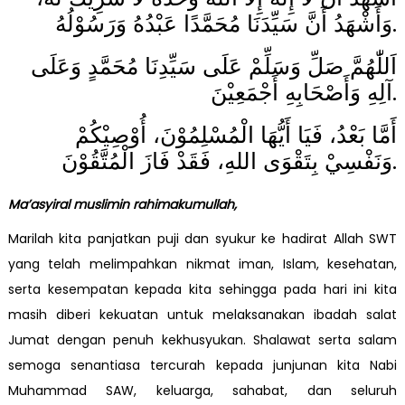
وَأَشْهَدُ أَنَّ سَيِّدَنَا مُحَمَّدًا عَبْدُهُ وَرَسُوْلُهُ.
اَللّٰهُمَّ صَلِّ وَسَلِّمْ عَلَى سَيِّدِنَا مُحَمَّدٍ وَعَلَى
آلِهِ وَأَصْحَابِهِ أَجْمَعِيْنَ.
أَمَّا بَعْدُ، فَيَا أَيُّهَا الْمُسْلِمُوْنَ، أُوْصِيْكُمْ
وَنَفْسِيْ بِتَقْوَى اللهِ، فَقَدْ فَازَ الْمُتَّقُوْنَ.
Ma’asyiral muslimin rahimakumullah,
Marilah kita panjatkan puji dan syukur ke hadirat Allah SWT
yang telah melimpahkan nikmat iman, Islam, kesehatan,
serta kesempatan kepada kita sehingga pada hari ini kita
masih diberi kekuatan untuk melaksanakan ibadah salat
Jumat dengan penuh kekhusyukan. Shalawat serta salam
semoga senantiasa tercurah kepada junjunan kita Nabi
Muhammad SAW, keluarga, sahabat, dan seluruh