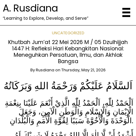
A. Rusdiana
“Learning to Explore, Develop, and Serve”
UNCATEGORIZED
Khutbah Jum’at 22 Mei 2026 M / 05 Dzulhijjah
1447 H: Refleksi Hari Kebangkitan Nasional:
Meneguhkan Persatuan, Ilmu, dan Akhlak
Bangsa
By
Rusdiana
on
Thursday, May 21, 2026
اَلسَّلَامُ عَلَيْكُمْ وَرَحْمَةُ اللهِ وَبَرَكَاتُهُ
اَلْحَمْدُ لِلّٰهِ، اَلْحَمْدُ لِلّٰهِ الَّذِيْ أَنْعَمَ عَلَيْنَا بِنِعْمَةِ
الْإِيْمَانِ وَالْإِسْلَامِ وَالْوَطَنِ الْآمِنِ، وَجَعَلَ
الْوَحْدَةَ وَالْأُخُوَّةَ سَبَبًا لِقُوَّةِ الْأُمَمِ وَالْبُلْدَانِ.
أَشْهَدُ أَنْ لَّا إِلٰهَ إِلَّا اللهُ وَحْدَهُ لَا شَرِيْكَ لَهُ،