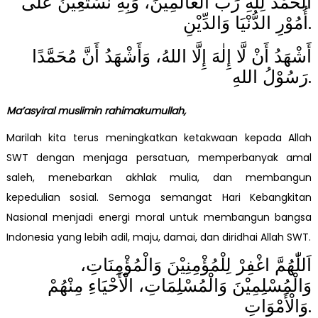
اَلْحَمْدُ لِلّٰهِ رَبِّ الْعَالَمِيْنَ، وَبِهِ نَسْتَعِيْنُ عَلَى
أُمُوْرِ الدُّنْيَا وَالدِّيْنِ.
أَشْهَدُ أَنْ لَّا إِلٰهَ إِلَّا اللهُ، وَأَشْهَدُ أَنَّ مُحَمَّدًا
رَسُوْلُ اللهِ.
Ma’asyiral muslimin rahimakumullah,
Marilah kita terus meningkatkan ketakwaan kepada Allah
SWT dengan menjaga persatuan, memperbanyak amal
saleh, menebarkan akhlak mulia, dan membangun
kepedulian sosial. Semoga semangat Hari Kebangkitan
Nasional menjadi energi moral untuk membangun bangsa
Indonesia yang lebih adil, maju, damai, dan diridhai Allah SWT.
اَللّٰهُمَّ اغْفِرْ لِلْمُؤْمِنِيْنَ وَالْمُؤْمِنَاتِ،
وَالْمُسْلِمِيْنَ وَالْمُسْلِمَاتِ، الْأَحْيَاءِ مِنْهُمْ
وَالْأَمْوَاتِ.