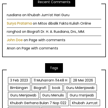
Recent Comments
rusdiana
on
Khubah Jum’at Hari Guru
Surya Pratama
on
Mitos dibalik Fakta Kuliah Online
ronghod
on
Biografi Dr. H. A. Rusdiana, Drs., MM.
John Doe
on
Page with comments
Anon
on
Page with comments
Tags
3 Feb 2023
11 Muharram 11448 H
28 Mei 2026
Bimbingan
Biografi
book
Guru Mdenjawab
Guru Menjawab
Guru Menulis
Guru msnjwab
Khubah Gerhana Bulan 7 Nop 022
Khubah Jum;at