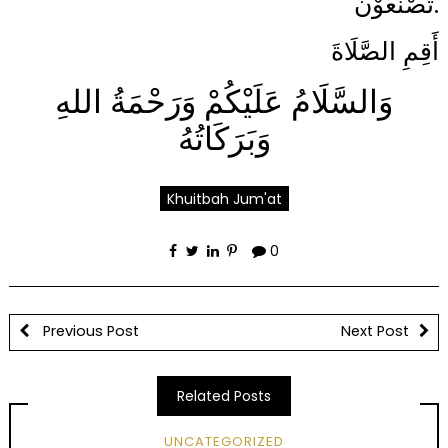
تَصْنَعُوْنَ.
أَقِمِ الصَّلَاةَ
وَالسَّلَامُ عَلَيْكُمْ وَرَحْمَةُ اللهِ
وَبَرَكَاتُهُ
Khuitbah Jum'at
0
Previous Post
Next Post
Related Posts
UNCATEGORIZED