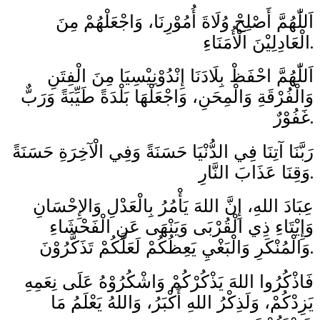
اَللّٰهُمَّ أَصْلِحْ وُلَاةَ أُمُوْرِنَا، وَاجْعَلْهُمْ مِنَ
الْعَادِلِيْنَ الْأُمَنَاءِ.
اَللّٰهُمَّ احْفَظْ بِلَادَنَا إِنْدُوْنِيْسِيَا مِنَ الْفِتَنِ
وَالْفُرْقَةِ وَالْمِحَنِ، وَاجْعَلْهَا بَلْدَةً طَيِّبَةً وَرَبٌّ
غَفُوْرٌ.
رَبَّنَا آتِنَا فِي الدُّنْيَا حَسَنَةً وَفِي الْآخِرَةِ حَسَنَةً
وَقِنَا عَذَابَ النَّارِ.
عِبَادَ اللهِ، إِنَّ اللهَ يَأْمُرُ بِالْعَدْلِ وَالإِحْسَانِ
وَإِيْتَاءِ ذِي الْقُرْبَى وَيَنْهَى عَنِ الْفَحْشَاءِ
وَالْمُنْكَرِ وَالْبَغْيِ يَعِظُكُمْ لَعَلَّكُمْ تَذَكَّرُوْنَ.
فَاذْكُرُوا اللهَ يَذْكُرْكُمْ وَاشْكُرُوْهُ عَلَى نِعَمِهِ
يَزِدْكُمْ، وَلَذِكْرُ اللهِ أَكْبَرُ، وَاللهُ يَعْلَمُ مَا