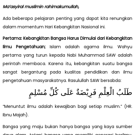
Ma’asyiral muslimin rahimakumullah,
Ada beberapa pelajaran penting yang dapat kita renungkan
dalam momentum Hari Kebangkitan Nasional ini.
Pertama: Kebangkitan Bangsa Harus Dimulai dari Kebangkitan
Ilmu Pengetahuan;
Islam adalah agama ilmu. Wahyu
pertama yang turun kepada Nabi Muhammad SAW adalah
perintah membaca. Karena itu, kebangkitan suatu bangsa
sangat bergantung pada kualitas pendidikan dan ilmu
pengetahuan masyarakatnya. Rasulullah SAW bersabda:
طَلَبُ الْعِلْمِ فَرِيْضَةٌ عَلَى كُلِّ مُسْلِمٍ
“Menuntut ilmu adalah kewajiban bagi setiap muslim.” (HR.
Ibnu Majah).
Bangsa yang maju bukan hanya bangsa yang kaya sumber
daya alam, tetapi bangsa yang memiliki generasi berilmu,