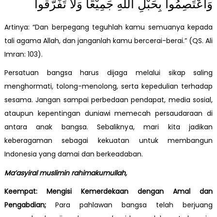
وَاعْتَصِمُوا بِحَبْلِ اللَّهِ جَمِيْعًا وَلَا تَفَرَّقُوا
Artinya: “Dan berpegang teguhlah kamu semuanya kepada
tali agama Allah, dan janganlah kamu bercerai-berai.” (QS. Ali
Imran: 103).
Persatuan bangsa harus dijaga melalui sikap saling
menghormati, tolong-menolong, serta kepedulian terhadap
sesama. Jangan sampai perbedaan pendapat, media sosial,
ataupun kepentingan duniawi memecah persaudaraan di
antara anak bangsa. Sebaliknya, mari kita jadikan
keberagaman sebagai kekuatan untuk membangun
Indonesia yang damai dan berkeadaban.
Ma’asyiral muslimin rahimakumullah,
Keempat: Mengisi Kemerdekaan dengan Amal dan
Pengabdian;
Para pahlawan bangsa telah berjuang