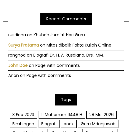
Recent Comments
rusdiana
on
Khubah Jum’at Hari Guru
Surya Pratama
on
Mitos dibalik Fakta Kuliah Online
ronghod
on
Biografi Dr. H. A. Rusdiana, Drs., MM.
John Doe
on
Page with comments
Anon
on
Page with comments
Tags
3 Feb 2023
11 Muharram 11448 H
28 Mei 2026
Bimbingan
Biografi
book
Guru Mdenjawab