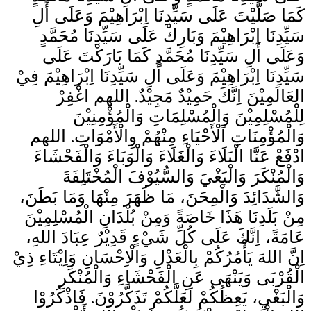
كَمَا صَلَّيْتَ عَلَى سَيِّدِنَا اِبْرَاهِيْمَ وَعَلَى أَلِ
سَيِّدِنَا اِبْرَاهِيْمَ وَبَارِكْ عَلَى سَيِّدِنَا مُحَمَّدٍ
وَعَلَى أَلِ سَيِّدِنَا مُحَمَّدٍ كَمَا بَارَكْتَ عَلَى
سَيِّدِنَا اِبْرَاهِيْمَ وَعَلَى أَلِ سَيِّدِنَا اِبْرَاهِيْمَ فِيْ
العَالَمِيْنَ اِنَّكَ حَمِيْدٌ مَجِيْدٌ. اللهم اغْفِرْ
لِلْمُسْلِمِيْنَ وَالْمُسْلِمَاتِ وَالْمُؤْمِنِيْنَ
وَالْمُؤْمِنَاتِ اَلْأَحْيَاءِ مِنْهُمْ وِالْأَمْوَاتِ. اللهم
ادْفَعْ عَنَّا الْبَلَاءَ وَالْغَلَاءَ وَالْوَبَاءَ وَالْفَحْشَاءَ
وَالْمُنْكَرَ وَالْبَغْيَ وَالسُّيُوْفَ الْمُخْتَلِفَةَ
وَالشَّدَائِدَ وَالْمِحَنَ، مَا ظَهَرَ مِنْهَا وَمَا بَطَنَ،
مِنْ بَلَدِنَا هَذَا خَاصَةً وَمِنْ بُلْدَانِ الْمُسْلِمِيْنَ
عَامَةً، اِنَّكَ عَلَى كُلِّ شَيْءٍ قَدِيْرٌ عِبَادَ اللهِ،
اِنَّ اللهَ يَأْمُرُكُمْ بِالْعَدْلِ وَالْاِحْسَانِ وَاِيْتَاءِ ذِيْ
الْقُرْبَى وَيَنْهَى عَنِ الْفَحْشَاءِ وَالْمُنْكَرِ
وَالْبَغْيِ، يَعِظُكُمْ لَعَلَّكُمْ تَذَكَّرُوْنَ. فَاذْكُرُوْا