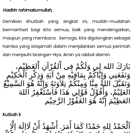
Hadirin rahimakumullah,
Demikian khutbah yang singkat ini, mudah-mudahan
bermanfaat bagi kita semua, baik yang mendengarkan,
maupun yang membaca. Semoga, kita digolongkan sebagai
hamba yang istiqamah dalam menjalankan semua perintah
dan menjauhi larangan-Nya. Amin ya rabbal alamin.
بَارَكَ الله لِي وَلَكُمْ فِى اْلقُرْآنِ اْلعَظِيْمِ،
وَنَفَعَنِي وَإِيَّاكُمْ بِمَافِيْهِ مِنْ آيَةِ وَذِكْرِ الْحَكِيْمِ
وَتَقَبَّلَ اللهُ مِنَّا وَمِنْكُمْ تِلاَوَتَهُ وَإِنَّهُ هُوَ السَّمِيْعُ
العَلِيْمُ، وَأَقُوْلُ قَوْلِي هَذَا فَأسْتَغْفِرُ اللهَ
العَظِيْمَ إِنَّهُ هُوَ الغَفُوْرُ الرَّحِيْم
Kutbah II
اَلْحَمْدُ لِلهِ حَمْدًا كَمَا أَمَرَ. أَشْهَدُ أَنْ لَااِلَهَ اِلَّا