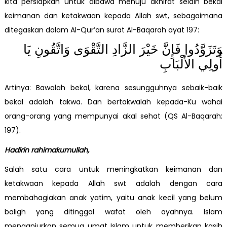
kita persiapkan untuk dibawa menuju akhirat selain bekal
keimanan dan ketakwaan kepada Allah swt, sebagaimana
ditegaskan dalam Al-Qur’an surat Al-Baqarah ayat 197:
وَتَزَوَّدُوا فَإِنَّ خَيْرَ الزَّادِ التَّقْوَى وَاتَّقُونِ يَا
أُولِي الأَلْبَابِ
Artinya: Bawalah bekal, karena sesungguhnya sebaik-baik
bekal adalah takwa. Dan bertakwalah kepada-Ku wahai
orang-orang yang mempunyai akal sehat (QS Al-Baqarah:
197).
Hadirin rahimakumullah,
Salah satu cara untuk meningkatkan keimanan dan
ketakwaan kepada Allah swt adalah dengan cara
membahagiakan anak yatim, yaitu anak kecil yang belum
baligh yang ditinggal wafat oleh ayahnya. Islam
menganjurkan semua umat Islam untuk memberikan kasih