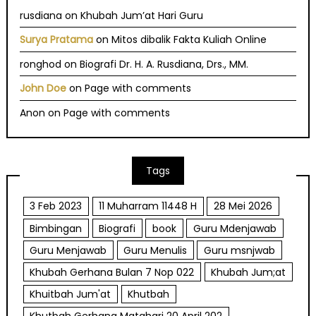
rusdiana
on
Khubah Jum’at Hari Guru
Surya Pratama
on
Mitos dibalik Fakta Kuliah Online
ronghod
on
Biografi Dr. H. A. Rusdiana, Drs., MM.
John Doe
on
Page with comments
Anon
on
Page with comments
Tags
3 Feb 2023
11 Muharram 11448 H
28 Mei 2026
Bimbingan
Biografi
book
Guru Mdenjawab
Guru Menjawab
Guru Menulis
Guru msnjwab
Khubah Gerhana Bulan 7 Nop 022
Khubah Jum;at
Khuitbah Jum'at
Khutbah