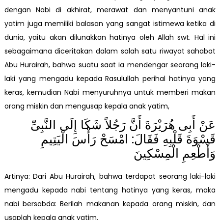
dengan Nabi di akhirat, merawat dan menyantuni anak
yatim juga memiliki balasan yang sangat istimewa ketika di
dunia, yaitu akan dilunakkan hatinya oleh Allah swt. Hal ini
sebagaimana diceritakan dalam salah satu riwayat sahabat
Abu Hurairah, bahwa suatu saat ia mendengar seorang laki-
laki yang mengadu kepada Rasulullah perihal hatinya yang
keras, kemudian Nabi menyuruhnya untuk memberi makan
orang miskin dan mengusap kepala anak yatim,
عَنْ أَبِى هُرَيْرَةَ أَنَّ رَجُلاً شَكَا إِلَى النَّبِىِّ
قَسْوَةَ قَلْبِهِ فَقَالَ: امْسَحْ رَأْسَ الْيَتِيمِ
وَأَطْعِمِ الْمِسْكِينَ
Artinya: Dari Abu Hurairah, bahwa terdapat seorang laki-laki
mengadu kepada nabi tentang hatinya yang keras, maka
nabi bersabda: Berilah makanan kepada orang miskin, dan
usaplah kepala anak yatim.