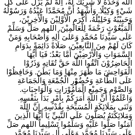
الله وَحْدَهُ لَا شَرِيْكَ لَهُ، اِلَهٌ لَمْ يَزَلْ عَلَى كُلِّ
شَيْءٍ وَكِيْلًا. وَأَشْهَدُ أَنَّ مُحَمَّدًا عَبْدُهُ وَرَسُوْلُهُ
وَحَبِيْبُهُ وَخَلِيْلُهُ، أَكْرَمِ الْأَوَّلِيْنَ وَالْأَخِرِيْنَ،
اَلْمَبْعُوْثِ رَحْمَةً لِلْعَالَمِيْنَ. اللهم صَلِّ وَسَلِّمْ
عَلَى سَيِّدِنَا مُحَمَّدٍ وَعَلىَ أَلِهِ وَأَصْحَابِهِ وَمَنْ
كَانَ لَهُمْ مِنَ التَّابِعِيْنَ، صَلَاةً دَائِمَةً بِدَوَامِ
السَّمَوَاتِ وَالْأَرْضِيْنَ أَمَّا بَعْدُ: فَيَا أَيُّهَا
الْحَاضِرُوْنَ اتَّقُوا اللَّهَ حَقَّ تُقَاتِهِ وَذَرُوْا
الْفَوَاحِشَ مَا ظَهَرَ مِنْهَا وَمَا بَطَنَ. وَحَافِظُوْا
عَلَى الطَّاعَةِ وَحُضُوْرِ الْجُمْعَةِ وَالْجَمَاعَةِ
وَالصَّوْمِ وَجَمِيْعِ الْمَأْمُوْرَاتِ وَالْوَاجِبَاتِ.
وَاعْلَمُوْا أَنَّ اللهَ أَمَرَكُمْ بِأَمْرٍ بَدَأَ بِنَفْسِهِ.
وَثَنَى بِمَلَائِكَةِ الْمُسَبِّحَةِ بِقُدْسِهِ. إِِنَّ اللَّهَ
وَمَلائِكَتَهُ يُصَلُّونَ عَلَى النَّبِيِّ يَا أَيُّهَا الَّذِينَ
آمَنُوا صَلُّوا عَلَيْهِ وَسَلِّمُوا تَسْلِيماً اللهم صَلِّ
عَلَى سَيِّدِنَا مُحَمَّدٍ وَعَلَى أَلِ سَيِّدِنَا مُحَمَّدٍ