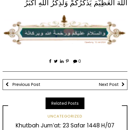
اللهَ الْعَظِيْمَ يَذْكُرُكُمْ وَلَذِكْرُ اللهِ أَكْبَرُ
0
Previous Post
Next Post
Related Posts
UNCATEGORIZED
Khutbah Jum’at: 23 Safar 1448 H/07