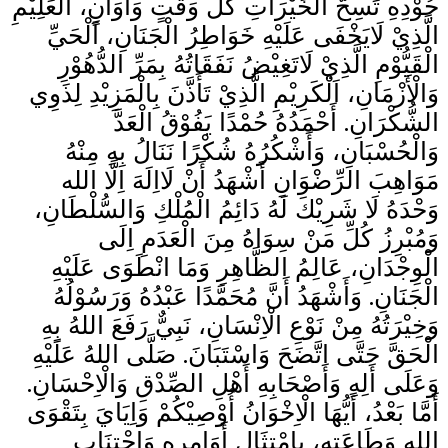
جُوْدِهِ تَسِحُّ الْخَيْرَاتِ كُلَّ وَقْتٍ وَأَوَانٍ، العَلِيْمِ
الَّذِيْ لَايَخْفَى عَلَيْهِ خَوَاطِرُ الْجَنَانِ، اَلْحَيِّ
الْقَيُّوْمِ الَّذِيْ لَاتَغِيْضُ نَفَقَاتُهُ بِمَرِّ الدُّهُوْرِ
وَالْأَزْمَانِ، اَلْكَرِيْمِ الَّذِيْ تَأَذَّنَ بِالْمَزِيْدِ لِذَوِي
الشُّكْرَانِ. أَحْمَدُهُ حُمْدًا يَفُوْقُ الْعَدَّ
وَالْحُسْبَانِ، وَأَشْكُرُهُ شُكْرًا نَنَالُ بِهِ مِنْهُ
مَوَاهِبَ الرِّضْوَانِ أَشْهَدُ أَنْ لَااِلَهَ اِلَّا الله
وَحْدَهُ لَا شَرِيْكَ لَهُ دَائِمُ الْمُلْكِ وَالسُّلْطَانِ،
وَمُبْرِزُ كُلِّ مَنْ سِوَاهُ مِنَ الْعَدَمِ اِلَى
الْوِجْدَانِ، عَالِمُ الظَّاهِرِ وَمَا انْطَوَى عَلَيْهِ
الْجَنَانِ. وَأَشْهَدُ أَنَّ مُحَمَّدًا عَبْدُهُ وَرَسُوْلُهُ
وَخِيْرَتُهُ مِنْ نَوْعِ الْاِنْسَانِ، نَبِيٌّ رَفَعَ اللهُ بِهِ
الْحَقَّ حَتَّى اتَّضَحَ وَاسْتَبَانَ. صَلَّى اللهُ عَلَيْهِ
وَعَلَى أَلِهِ وَأَصْحَابِهِ أَهْلِ الصِّدْقِ وَالْاِحْسَانِ.
أَمَّا بَعْدُ، أَيُّهَا الْاِخْوَانُ أُوْصِيْكُمْ وَاِيَايَ بِتَقْوَى
اللهِ وَطَاعَتِهِ، بِامْتِثَالِ أَوَامِرِهِ وَاجْتِنَابِ