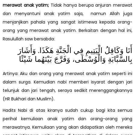
merawat anak yatim;
Tidak hanya berupa anjuran merawat
dan menyantuni anak yatim saja, namun Allah juga
menjanjikan pahala yang sangat istimewa kepada orang-
orang yang merawat anak yatim. Berkaitan dengan hal ini,
Rasulullah saw bersabda:
أَنَا وَكَافِلُ الْيَتِيمِ فِي الْجَنَّةِ هَكَذَا. وَأَشَارَ
بِالسَّبَّابَةِ وَالْوُسْطَى، وَفَرَّجَ بَيْنَهُما شَيْئًا
Artinya: Aku dan orang yang merawat anak yatim seperti ini
dalam surga. Kemudian nabi memberi isyarat dengan jari
telunjuk dan jari tengah, seraya sedikit merenggangkannya
(HR Bukhari dan Muslim).
Hadits Nabi di atas kiranya sudah cukup bagi kita semua
perihal kemuliaan anak yatim dan orang-orang yang
merawatnya. Kemuliaan yang akan didapatkan oleh mereka