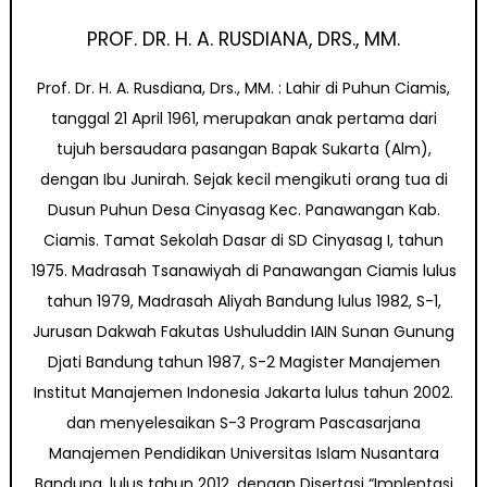
PROF. DR. H. A. RUSDIANA, DRS., MM.
Prof. Dr. H. A. Rusdiana, Drs., MM. : Lahir di Puhun Ciamis,
tanggal 21 April 1961, merupakan anak pertama dari
tujuh bersaudara pasangan Bapak Sukarta (Alm),
dengan Ibu Junirah. Sejak kecil mengikuti orang tua di
Dusun Puhun Desa Cinyasag Kec. Panawangan Kab.
Ciamis. Tamat Sekolah Dasar di SD Cinyasag I, tahun
1975. Madrasah Tsanawiyah di Panawangan Ciamis lulus
tahun 1979, Madrasah Aliyah Bandung lulus 1982, S-1,
Jurusan Dakwah Fakutas Ushuluddin IAIN Sunan Gunung
Djati Bandung tahun 1987, S-2 Magister Manajemen
Institut Manajemen Indonesia Jakarta lulus tahun 2002.
dan menyelesaikan S-3 Program Pascasarjana
Manajemen Pendidikan Universitas Islam Nusantara
Bandung, lulus tahun 2012, dengan Disertasi “Implentasi