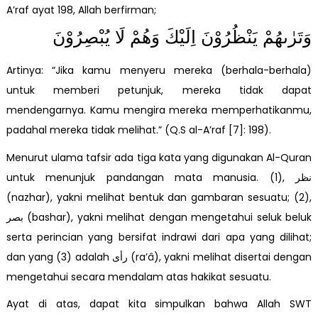
A’raf ayat 198, Allah berfirman;
وَتَرٰىهُمْ يَنْظُرُوْنَ اِلَيْكَ وَهُمْ لَا يُبْصِرُوْنَ
Artinya: “Jika kamu menyeru mereka (berhala-berhala)
untuk memberi petunjuk, mereka tidak dapat
mendengarnya. Kamu mengira mereka memperhatikanmu,
padahal mereka tidak melihat.” (Q.S al-A’raf [7]: 198).
Menurut ulama tafsir ada tiga kata yang digunakan Al-Quran
untuk menunjuk pandangan mata manusia. (1), نظر
(nazhar), yakni melihat bentuk dan gambaran sesuatu; (2),
بصر (bashar), yakni melihat dengan mengetahui seluk beluk
serta perincian yang bersifat indrawi dari apa yang dilihat;
dan yang (3) adalah رأى (ra’â), yakni melihat disertai dengan
mengetahui secara mendalam atas hakikat sesuatu.
Ayat di atas, dapat kita simpulkan bahwa Allah SWT