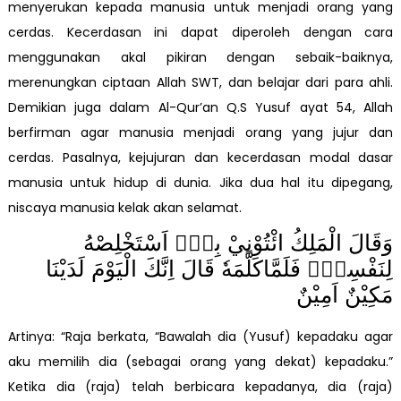
menyerukan kepada manusia untuk menjadi orang yang
cerdas. Kecerdasan ini dapat diperoleh dengan cara
menggunakan akal pikiran dengan sebaik-baiknya,
merenungkan ciptaan Allah SWT, dan belajar dari para ahli.
Demikian juga dalam Al-Qur’an Q.S Yusuf ayat 54, Allah
berfirman agar manusia menjadi orang yang jujur dan
cerdas. Pasalnya, kejujuran dan kecerdasan modal dasar
manusia untuk hidup di dunia. Jika dua hal itu dipegang,
niscaya manusia kelak akan selamat.
وَقَالَ الْمَلِكُ ائْتُوْنِيْ بِهٖٓ اَسْتَخْلِصْهُ
لِنَفْسِيْۚ فَلَمَّاكَلَّمَهٗ قَالَ اِنَّكَ الْيَوْمَ لَدَيْنَا
مَكِيْنٌ اَمِيْنٌ
Artinya: “Raja berkata, “Bawalah dia (Yusuf) kepadaku agar
aku memilih dia (sebagai orang yang dekat) kepadaku.”
Ketika dia (raja) telah berbicara kepadanya, dia (raja)