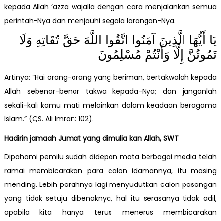
kepada Allah ‘azza wajalla dengan cara menjalankan semua
perintah-Nya dan menjauhi segala larangan-Nya.
يَا أَيُّهَا الَّذِينَ آمَنُوا اتَّقُوا اللَّهَ حَقَّ تُقَاتِهِ وَلَا
تَمُوتُنَّ إِلَّا وَأَنْتُمْ مُسْلِمُونَ
Artinya: “Hai orang-orang yang beriman, bertakwalah kepada
Allah sebenar-benar takwa kepada-Nya; dan janganlah
sekali-kali kamu mati melainkan dalam keadaan beragama
Islam.” (QS. Ali Imran: 102).
Hadirin jamaah Jumat yang dimulia kan Allah, SWT
Dipahami pemilu sudah didepan mata berbagai media telah
ramai membicarakan para calon idamannya, itu masing
mending. Lebih parahnya lagi menyudutkan calon pasangan
yang tidak setuju dibenaknya, hal itu serasanya tidak adil,
apabila kita hanya terus menerus membicarakan