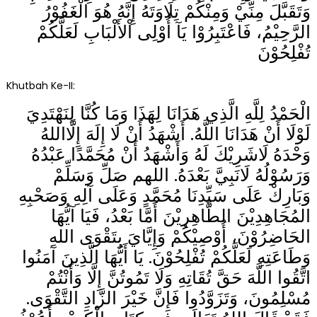
وَتَقَبَّلَ مِنِّيْ وَمِنْكُمْ تِلَاوَتَهُ إِنَّهُ هُوَ الْغَفُوْرُ
الرَّحِيْمُ، فَاعْتَبِرُوْا يَآ أُوْلِى اْلأَلْبَابِ لَعَلَّكُمْ
تُفْلِحُوْنَ
Khutbah Ke-II:
الْحَمْدُ لِلَّهِ الَّذِي هَدَانَا لِهَذَا وَمَا كُنَّا لِنَهْتَدِيَ
لَوْلَا أَنْ هَدَانَا اللَّهُ. أَشْهَدُ أَنْ لَا إِلَهَ إِلَّااللهُ
وَحْدَهُ لَاشَرِيْكَ لَهُ وَأَشْهَدُ أَنْ مُحَمَّدًا عَبْدُهُ
وَرَسُوْلُهُ لَانَبِيَّ بَعْدَهُ. اللهم صَلِّ وَسَلِّمْ
وَبَارِكْ عَلَى سَيِّدِنَا مُحَمَّدٍ وَعَلَى آلِهِ وَصَحْبِهِ
المُجَاهِدِيْنَ الطَّاهِرِيْنَ أَمَّا بَعْدُ، فَيَا آيُّهَا
الحَاضِرُوْنَ، أُوْصِيْكُمْ وَإِيَّايَ بِتَقْوَى اللهِ
وَطَاعَتِهِ لَعَلَّكُمْ تُفْلِحُوْنَ. يَا أَيُّهَا الَّذِينَ آمَنُوا
اتَّقُوا اللَّهَ حَقَّ تُقَاتِهِ وَلَا تَمُوتُنَّ إِلَّا وَأَنْتُمْ
مُسْلِمُونَ، وَتَزَوَّدُوا فَإِنَّ خَيْرَ الزَّادِ التَّقْوَى.