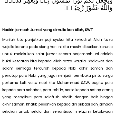
وَيَجْعَلْ لَّكُمْ نُوْرًا تَمْشُوْنَ بِهٖ وَيَغْفِرْ لَكُمْۗ
وَاللّٰهُ غَفُوْرٌ رَّحِيْمٌۙ
Hadirin jamaah Jumat yang dimulia kan Allah, SWT
Marilah kita panjatkan puji syukur kita kehadirat Allah ‘azza
wajalla karena pada siang hari ini kita masih diberikan karunia
untuk melakukan salat jumat secara berjamaah. Ini adalah
bukti ketaatan kita kepada Allah ‘azza wajalla. Shalawat dan
salam semoga tercurah kepada Nabi akhir zaman dan
penutup para Nabi yang juga menjadi pembuka pintu surga
pertama kali, yaitu nabi kita Muhammad SAW, begitu pula
kepada para sahabat, para tabi’in, serta kepada setiap orang
yang mengikuti para salafush shalih dengan baik hingga
akhir zaman. Khatib pesankan kepada diri pribadi dan jamaah
sekalian untuk selalu dan senantiasa melazimi ketakwaan