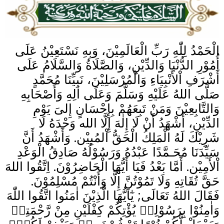
الْحَمْدُ لِلّٰهِ رَبِّ الْعَالَمِيْنَ، وَبِهِ نَسْتَعِيْنُ عَلَى
أُمُوْرِ الدُّنْيَا وَالدِّيْنِ، وَالصَّلَاةُ وَالسَّلَامُ عَلَى
أَشْرَفِ اْلأَنْبِيَاءِ وَالْمُرْسَلِيْنَ، نَبِيِّنَا مُحَمَّدٍ
صَلَّى اللهُ عَلَيْهِ وَسَلَّمَ وَعَلَى اٰلِهِ وَأَصْحَابِهِ
وَالتَّابِعِيْنَ وَمَنْ تَبِعَهُمْ بِإِحْسَانٍ إِلىَ يَوْمِ
الدِّيْنِ، أَشْهَدُ أَنْ لَا إِلٰهَ إِلَّا الله وَحْدَهُ لَا
شَرِيْكَ لَهُ الْمَلِكُ الْحَقُّ اْلمُبِيْن. وَأَشْهَدُ أَنَّ
سَيِّدَنَا مُحَـمَّدًا عَبْدُهُ وَرَسُوْلُهُ صَادِقُ الْوَعْدِ
اْلأَمِيْن. أَمَّا بَعْدُ فَيَا أَيُّهَا الْحَاضِرُوْنَ. اِتَّقُوا اللهَ
حَقَّ تُقَاتِهِ وَلَا تَمُوْتُنَّ إِلَّا وَأَنْتُمْ مُسْلِمُوْنَ.
فَقَالَ اللهُ تَعَالَى; يٰٓاَيُّهَا الَّذِيْنَ اٰمَنُوا اتَّقُوا اللّٰهَ
وَاٰمِنُوْا بِرَسُوْلِهٖ يُؤْتِكُمْ كِفْلَيْنِ مِنْ رَّحْمَتِهٖ