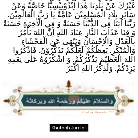
غَيْرُكَ عَنْ بَلَدِنَا هٰذَا اِنْدُوْنِيْسِيَّا خَاصَّةً وَعَنْ
سَائِرِ بِلَادِ الْمُسْلِمِيْنَ عَامَّةً يَا رَبَّ الْعَالَمِيْنَ.
رَبَّنَا اٰتِنَا فِي الدُّنْيَا حَسَنَةً وَ فِي الْاٰخِرَةِ حَسَنَةً
وَ قِنَا عَذَابَ النَّارِ عِبَادَ اللهِ اِنَّ اللهَ يَأْمُرُ
بِالْعَدْلِ وَالْاِحْسَانِ وَيَنْهَى عَنِ الْفَحْشَاءِ
وَالْمُنْكَرِ. يَعِظُكُمْ لَعَلَّكُمْ تَذَكَّرُوْنَ. فَاذْكُرُوا
اللهَ الْعَظِيْمَ يَذْكُرْكُمْ. وَ اشْكُرُوْهُ عَلٰى نِعَمِهِ
يَزِدْكُمْ. وَلَذِكْرُ اللهِ اَكْبَرُ
Khutbah Jum'at