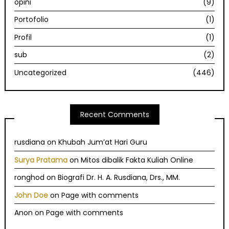
opini
(9)
Portofolio
(1)
Profil
(1)
sub
(2)
Uncategorized
(446)
Recent Comments
rusdiana
on
Khubah Jum’at Hari Guru
Surya Pratama
on
Mitos dibalik Fakta Kuliah Online
ronghod
on
Biografi Dr. H. A. Rusdiana, Drs., MM.
John Doe
on
Page with comments
Anon
on
Page with comments