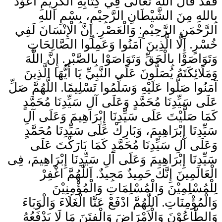
فَقَدْ قَالَ اللهُ تَعَالَى فِي كِتَابِهِ الْكَرِيْمِ أَعُوْذُ
بِاللهِ مِنَ الشَّيْطَانِ الرَّجِيْمِ، بِسْمِ اللهِ
الرَّحْمَنِ الرَّحِيْمِ: وَالْعَصْرِ. إِنَّ الْإِنْسَانَ لَفِي
خُسْرٍ. إِلَّا الَّذِينَ آمَنُوا وَعَمِلُوا الصَّالِحَاتِ
وَتَوَاصَوْا بِالْحَقِّ وَتَوَاصَوْا بِالصَّبْر. إِنَّ اللَّهَ
وَمَلَائِكَتَهُ يُصَلُّونَ عَلَى النَّبِيِّ يَا أَيُّهَا الَّذِينَ
آمَنُوا صَلُّوا عَلَيْهِ وَسَلِّمُوا تَسْلِيمًا. اللَّهُمَّ صَلِّ
عَلَى سَيِّدِنَا مُحَمَّدٍ وَعَلَى آلِ سَيِّدِنَا مُحَمَّدٍ
كَمَا صَلَّيْتَ عَلَى سَيِّدِنَا إِبْرَاهِيمَ وَعَلَى آلِ
سَيِّدِنَا إِبْرَاهِيمَ، وَبَارِكْ عَلَى سَيِّدِنَا مُحَمَّدٍ
وَعَلَى آلِ سَيِّدِنَا مُحَمَّدٍ كَمَا بَارَكْتَ عَلَى
سَيِّدِنَا إِبْرَاهِيمَ وَعَلَى آلِ سَيِّدِنَا إِبْرَاهِيمَ، فِى
الْعَالَمِينَ إِنَّكَ حَمِيدٌ مَجِيدٌ. اَللّٰهُمَّ اغْفِرْ
لِلْمُسْلِمِيْنَ وَالْمُسْلِمَاتِ وَالْمُؤْمِنِيْنَ
وَالْمُؤْمِنَاتِ. اَللّٰهُمَّ ادْفَعْ عَنَّا الْغَلَاءَ وَالْوَبَاءَ
وَالطَّاعُوْنَ وَالْاَمْرَاضَ وَالْفِتَنَ مَا لَا يَدْفَعُهُ