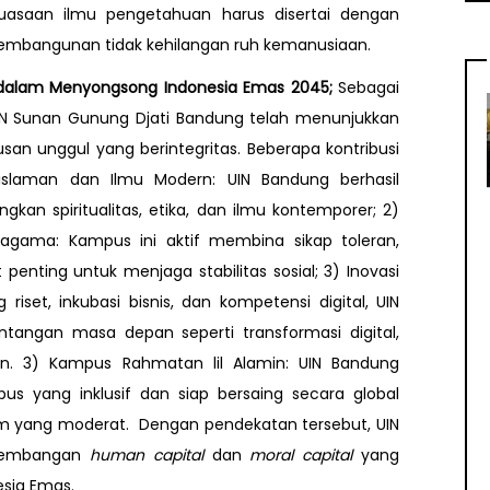
guasaan ilmu pengetahuan harus disertai dengan
h pembangunan tidak kehilangan ruh kemanusiaan.
ng dalam Menyongsong Indonesia Emas 2045;
Sebagai
IN Sunan Gunung Djati Bandung telah menunjukkan
usan unggul yang berintegritas. Beberapa kontribusi
Keislaman dan Ilmu Modern: UIN Bandung berhasil
n spiritualitas, etika, dan ilmu kontemporer; 2)
agama: Kampus ini aktif membina sikap toleran,
penting untuk menjaga stabilitas sosial; 3) Inovasi
set, inkubasi bisnis, dan kompetensi digital, UIN
tangan masa depan seperti transformasi digital,
aan. 3) Kampus Rahmatan lil Alamin: UIN Bandung
s yang inklusif dan siap bersaing secara global
lam yang moderat. Dengan pendekatan tersebut, UIN
ngembangan
human capital
dan
moral capital
yang
sia Emas.