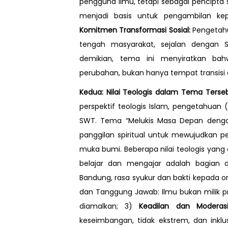
pengguna ilmu, tetapi sebagai pencipta so
menjadi basis untuk pengambilan kep
Komitmen Transformasi Sosial:
Pengetahu
tengah masyarakat, sejalan dengan
demikian, tema ini menyiratkan bahw
perubahan, bukan hanya tempat transisi
Kedua: Nilai Teologis dalam Tema Ters
perspektif teologis Islam, pengetahuan 
SWT. Tema “Melukis Masa Depan denga
panggilan spiritual untuk mewujudkan 
muka bumi. Beberapa nilai teologis yang d
belajar dan mengajar adalah bagian d
Bandung, rasa syukur dan bakti kepada o
dan Tanggung Jawab: Ilmu bukan milik pr
diamalkan; 3)
Keadilan dan Moderasi
keseimbangan, tidak ekstrem, dan inkl