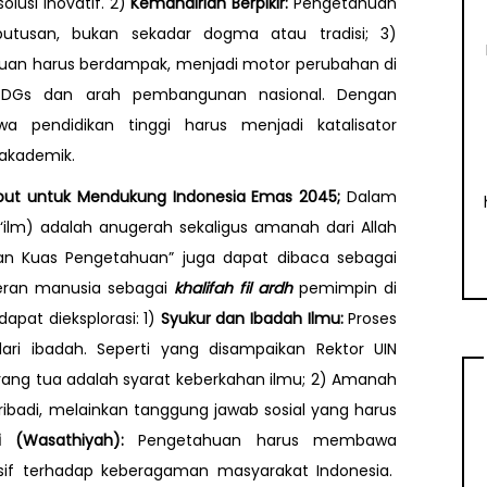
lusi inovatif. 2)
Kemandirian Berpikir:
Pengetahuan
utusan, bukan sekadar dogma atau tradisi; 3)
an harus berdampak, menjadi motor perubahan di
 SDGs dan arah pembangunan nasional. Dengan
a pendidikan tinggi harus menjadi katalisator
 akademik.
ebut untuk Mendukung Indonesia Emas 2045;
Dalam
(‘ilm) adalah anugerah sekaligus amanah dari Allah
n Kuas Pengetahuan” juga dapat dibaca sebagai
peran manusia sebagai
khalifah fil ardh
pemimpin di
apat dieksplorasi: 1)
Syukur dan Ibadah Ilmu:
Proses
ari ibadah. Seperti yang disampaikan Rektor UIN
rang tua adalah syarat keberkahan ilmu; 2) Amanah
ibadi, melainkan tanggung jawab sosial yang harus
 (Wasathiyah):
Pengetahuan harus membawa
usif terhadap keberagaman masyarakat Indonesia.