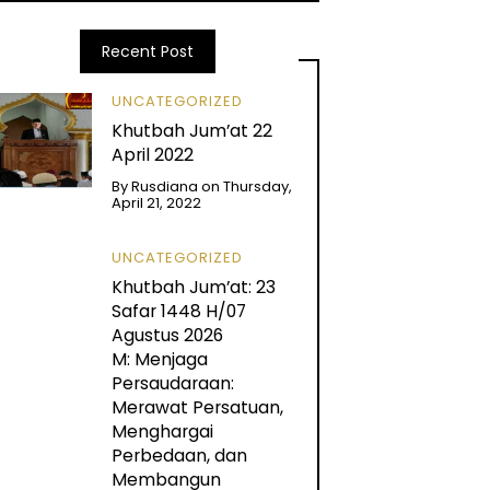
Recent Post
UNCATEGORIZED
Khutbah Jum’at 22
April 2022
By
Rusdiana
on
Thursday,
April 21, 2022
UNCATEGORIZED
Khutbah Jum’at: 23
Safar 1448 H/07
Agustus 2026
M: Menjaga
Persaudaraan:
Merawat Persatuan,
Menghargai
Perbedaan, dan
Membangun