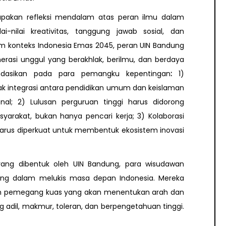
pakan refleksi mendalam atas peran ilmu dalam
nilai kreativitas, tanggung jawab sosial, dan
lam konteks Indonesia Emas 2045, peran UIN Bandung
rasi unggul yang berakhlak, berilmu, dan berdaya
endasikan pada para pemangku kepentingan
:
1)
k integrasi antara pendidikan umum dan keislaman
l; 2) Lulusan perguruan tinggi harus didorong
arakat, bukan hanya pencari kerja; 3) Kolaborasi
harus diperkuat untuk membentuk ekosistem inovasi
 yang dibentuk oleh UIN Bandung, para wisudawan
ng dalam melukis masa depan Indonesia. Mereka
kan pemegang kuas yang akan menentukan arah dan
dil, makmur, toleran, dan berpengetahuan tinggi.