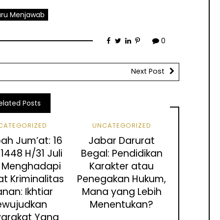
ru Menjawab
0
Next Post
elated Posts
CATEGORIZED
UNCATEGORIZED
ah Jum’at: 16
Jabar Darurat
1448 H/31 Juli
Begal: Pendidikan
: Menghadapi
Karakter atau
t Kriminalitas
Penegakan Hukum,
anan: Ikhtiar
Mana yang Lebih
ewujudkan
Menentukan?
arakat Yang