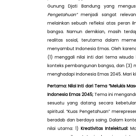
Gunung Djati Bandung yang meng
Pengetahuan”
menjadi sangat relevan
melainkan sebuah refleksi atas pera
bangsa. Namun demikian, masih terda
realitas sosial, terutama dalam memeta
menyambut Indonesia Emas. Oleh karena it
(1) menggali nilai inti dari tema wisuda
konteks pembangunan bangsa, dan (3) me
menghadapi Indonesia Emas 2045. Mari kit
Pertama:
Nilai Inti dari Tema “Melukis 
Indonesia Emas 2045;
Tema ini mengand
sesuatu yang datang secara kebetulan, 
spiritual. “Kuas Pengetahuan” merepre
beradab dan berdaya saing. Dalam konte
nilai utama: 1)
Kreativitas Intelektual:
Mah