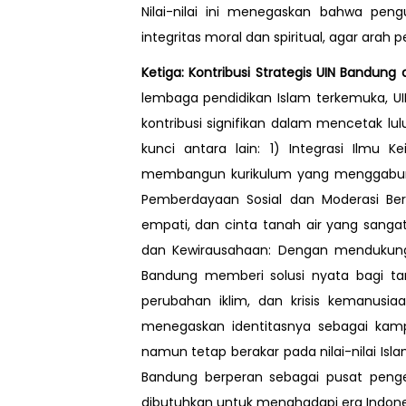
Nilai-nilai ini menegaskan bahwa pen
integritas moral dan spiritual, agar ara
Ketiga: Kontribusi Strategis UIN Bandu
lembaga pendidikan Islam terkemuka, U
kontribusi signifikan dalam mencetak lul
kunci antara lain: 1) Integrasi Ilmu 
membangun kurikulum yang menggabungka
Pemberdayaan Sosial dan Moderasi Ber
empati, dan cinta tanah air yang sangat 
dan Kewirausahaan: Dengan mendukung ri
Bandung memberi solusi nyata bagi tan
perubahan iklim, dan krisis kemanusi
menegaskan identitasnya sebagai kampu
namun tetap berakar pada nilai-nilai Is
Bandung berperan sebagai pusat pe
dibutuhkan untuk menghadapi era Indone