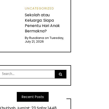
UNCATEGORIZED
Sekolah atau
Keluarga: Siapa
Penentu Hari Anak
Bermakna?
By
Rusdiana
on
Tuesday,
July 21, 2026
Search
for:
Recent Posts
Khutbah Jum’at: 23 Safar 1448