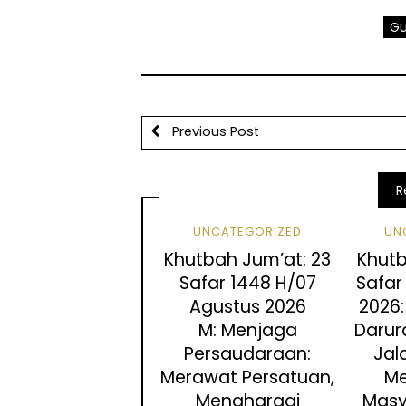
Gu
Previous Post
R
UNCATEGORIZED
UN
Khutbah Jum’at: 23
Khutb
Safar 1448 H/07
Safar 
Agustus 2026
2026
M: Menjaga
Darura
Persaudaraan:
Jal
Merawat Persatuan,
M
Menghargai
Masy