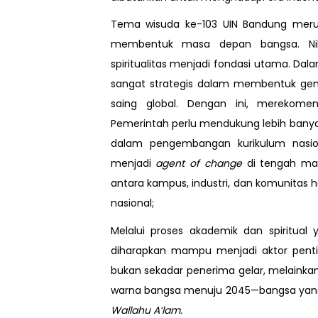
Tema wisuda ke-103 UIN Bandung meru
membentuk masa depan bangsa. Nilai-
spiritualitas menjadi fondasi utama. Da
sangat strategis dalam membentuk gene
saing global. Dengan ini, merekom
Pemerintah perlu mendukung lebih banya
dalam pengembangan kurikulum nasiona
menjadi
agent of change
di tengah masy
antara kampus, industri, dan komunitas 
nasional;
Melalui proses akademik dan spiritual
diharapkan mampu menjadi aktor penti
bukan sekadar penerima gelar, melain
warna bangsa menuju 2045—bangsa yang a
Wallahu A’lam.