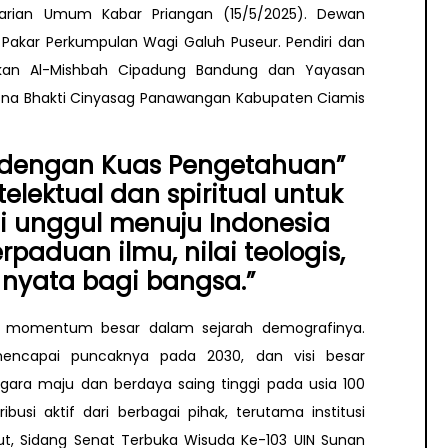
 Harian Umum Kabar Priangan (15/5/2025). Dewan
Pakar Perkumpulan Wagi Galuh Puseur. Pendiri dan
ikan Al-Mishbah Cipadung Bandung dan Yayasan
a Bhakti Cinyasag Panawangan Kabupaten Ciamis
 dengan Kuas Pengetahuan”
elektual dan spiritual untuk
 unggul menuju Indonesia
paduan ilmu, nilai teologis,
 nyata bagi bangsa.”
i momentum besar dalam sejarah demografinya.
mencapai puncaknya pada 2030, dan visi besar
gara maju dan berdaya saing tinggi pada usia 100
si aktif dari berbagai pihak, terutama institusi
but, Sidang Senat Terbuka Wisuda Ke-103 UIN Sunan