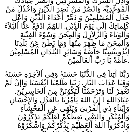
وَأَذِلَّ الشِّرْكَ وَاْلمُشْرِكِيْنَ وَانْصُرْ عِبَادَكَ
اْلمُوَحِّدِيَّةَ وَانْصُرْ مَنْ نَصَرَ الدِّيْنَ وَاخْذُلْ مَنْ
خَذَلَ اْلمُسْلِمِيْنَ وَ دَمِّرْ أَعْدَاءَ الدِّيْنِ وَاعْلِ
كَلِمَاتِكَ إِلَى يَوْمَ الدِّيْنِ. اللهُمَّ ادْفَعْ عَنَّا اْلبَلاَءَ
وَاْلوَبَاءَ وَالزَّلاَزِلَ وَاْلمِحَنَ وَسُوْءَ اْلفِتْنَةِ
وَاْلمِحَنَ مَا ظَهَرَ مِنْهَا وَمَا بَطَنَ عَنْ بَلَدِنَا
اِنْدُونِيْسِيَّا خآصَّةً وَسَائِرِ اْلبُلْدَانِ اْلمُسْلِمِيْنَ
عآمَّةً يَا رَبَّ اْلعَالَمِيْنَ.
رَبَّنَا آتِناَ فِى الدُّنْيَا حَسَنَةً وَفِى اْلآخِرَةِ حَسَنَةً
وَقِنَا عَذَابَ النَّارِ. رَبَّنَا ظَلَمْنَا اَنْفُسَنَا وَاإنْ لَمْ
تَغْفِرْ لَنَا وَتَرْحَمْنَا لَنَكُوْنَنَّ مِنَ اْلخَاسِرِيْنَ.
عِبَادَاللهِ ! إِنَّ اللهَ يَأْمُرُنَا بِاْلعَدْلِ وَاْلإِحْسَانِ
وَإِيْتآءِ ذِي اْلقُرْبىَ وَيَنْهَى عَنِ اْلفَحْشآءِ
وَاْلمُنْكَرِ وَاْلبَغْي يَعِظُكُمْ لَعَلَّكُمْ تَذَكَّرُوْنَ
وَاذْكُرُوا اللهَ اْلعَظِيْمَ يَذْكُرْكُمْ وَاشْكُرُوْهُ