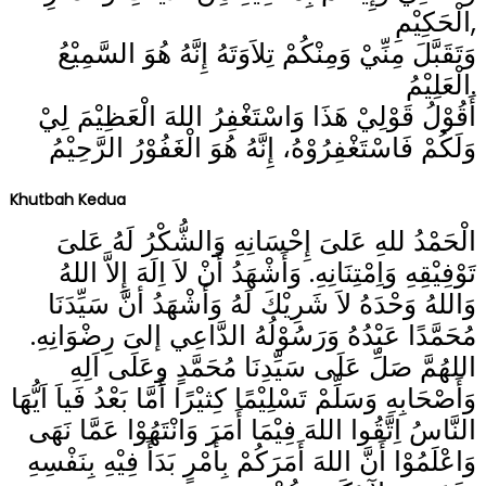
الْحَكِيْمِ,
وَتَقَبَّلَ مِنِّيْ وَمِنْكُمْ تِلاَوَتَهُ إِنَّهُ هُوَ السَّمِيْعُ
الْعَلِيْمُ.
أَقُوْلُ قَوْلِيْ هَذَا وَاسْتَغْفِرُ اللهَ الْعَظِيْمَ لِيْ
وَلَكُمْ فَاسْتَغْفِرُوْهُ، إِنَّهُ هُوَ الْغَفُوْرُ الرَّحِيْمُ
Khutbah Kedua
الْحَمْدُ للهِ عَلىَ إِحْسَانِهِ وَالشُّكْرُ لَهُ عَلىَ
تَوْفِيْقِهِ وَاِمْتِنَانِهِ. وَأَشْهَدُ أَنْ لاَ اِلَهَ إِلاَّ اللهُ
وَاللهُ وَحْدَهُ لاَ شَرِيْكَ لَهُ وَأَشْهَدُ أنَّ سَيِّدَنَا
مُحَمَّدًا عَبْدُهُ وَرَسُوْلُهُ الدَّاعِي إلىَ رِضْوَانِهِ.
اللهُمَّ صَلِّ عَلَى سَيِّدِنَا مُحَمَّدٍ وِعَلَى اَلِهِ
وَأَصْحَابِهِ وَسَلِّمْ تَسْلِيْمًا كِثيْرًا أَمَّا بَعْدُ فَياَ اَيُّهَا
النَّاسُ اِتَّقُوا اللهَ فِيْمَا أَمَرَ وَانْتَهُوْا عَمَّا نَهَى
وَاعْلَمُوْا أَنَّ اللهَ أَمَرَكُمْ بِأَمْرٍ بَدَأَ فِيْهِ بِنَفْسِهِ