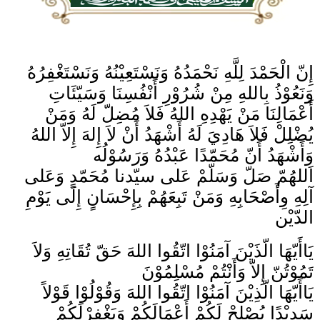
إِنّ الْحَمْدَ لِلَّهِ نَحْمَدُهُ وَنَسْتَعِيْنُهُ وَنَسْتَغْفِرُهُ
وَنَعُوْذُ بِاللهِ مِنْ شُرُوْرِ أَنْفُسِنَا وَسَيّئَاتِ
أَعْمَالِنَا مَنْ يَهْدِهِ اللهُ فَلاَ مُضِلّ لَهُ وَمَنْ
يُضْلِلْ فَلاَ هَادِيَ لَهُ أَشْهَدُ أَنْ لاَ إِلهَ إِلاّ اللهُ
وَأَشْهَدُ أَنّ مُحَمّدًا عَبْدُهُ وَرَسُوْلُه
اَللهُمّ صَلّ وَسَلّمْ عَلى سيّدنا مُحَمّدٍ وَعَلى
آلِهِ وِأَصْحَابِهِ وَمَنْ تَبِعَهُمْ بِإِحْسَانٍ إِلَى يَوْمِ
الدّيْن
يَاأَيّهَا الّذَيْنَ آمَنُوْا اتّقُوا اللهَ حَقّ تُقَاتِهِ وَلاَ
تَمُوْتُنّ إِلاّ وَأَنْتُمْ مُسْلِمُوْنَ
يَاأَيّهَا الّذِيْنَ آمَنُوْا اتّقُوا اللهَ وَقُوْلُوْا قَوْلاً
سَدِيْدًا يُصْلِحْ لَكُمْ أَعْمَالَكُمْ وَيَغْفِرْلَكُمْ