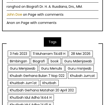
ronghod
on
Biografi Dr. H. A. Rusdiana, Drs., MM.
John Doe
on
Page with comments
Anon
on
Page with comments
Tags
3 Feb 2023
11 Muharram 11448 H
28 Mei 2026
Bimbingan
Biografi
book
Guru Mdenjawab
Guru Menjawab
Guru Menulis
Guru msnjwab
Khubah Gerhana Bulan 7 Nop 022
Khubah Jum;at
Khuitbah Jum'at
Khutbah
Khutbah Gerhana Matahari 20 April 202
Khutbah Idul Adha 1444 H
Khutbah Idul Adha 1445 H