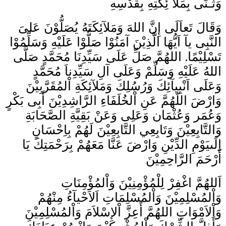
وَثَـنَى بِمَلآ ئِكَتِهِ بِقُدْسِهِ
وَقَالَ تَعاَلَى إِنَّ اللهَ وَمَلآئِكَتَهُ يُصَلُّوْنَ عَلىَ
النَّبِى يآ اَيُّهَا الَّذِيْنَ آمَنُوْا صَلُّوْا عَلَيْهِ وَسَلِّمُوْا
تَسْلِيْمًا. اللهُمَّ صَلِّ عَلَى سَيِّدِنَا مُحَمَّدٍ صَلَّى
اللهُ عَلَيْهِ وَسَلِّمْ وَعَلَى آلِ سَيِّدِناَ مُحَمَّدٍ
وَعَلَى اَنْبِيآئِكَ وَرُسُلِكَ وَمَلآئِكَةِ اْلمُقَرَّبِيْنَ
وَارْضَ اللّهُمَّ عَنِ اْلخُلَفَاءِ الرَّاشِدِيْنَ أَبِى بَكْرٍ
وَعُمَر وَعُثْمَان وَعَلِى وَعَنْ بَقِيَّةِ الصَّحَابَةِ
وَالتَّابِعِيْنَ وَتَابِعِي التَّابِعِيْنَ لَهُمْ بِاِحْسَانٍ
اِلَىيَوْمِ الدِّيْنِ وَارْضَ عَنَّا مَعَهُمْ بِرَحْمَتِكَ يَا
أَرْحَمَ الرَّاحِمِيْنَ
اَللهُمَّ اغْفِرْ لِلْمُؤْمِنِيْنَ وَاْلمُؤْمِنَاتِ
وَاْلمُسْلِمِيْنَ وَاْلمُسْلِمَاتِ اَلاَحْيآءُ مِنْهُمْ
وَاْلاَمْوَاتِ اللهُمَّ أَعِزَّ اْلإِسْلاَمَ وَاْلمُسْلِمِيْنَ