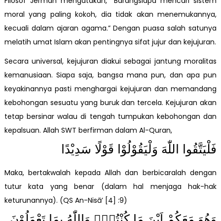
Filosof Jerman mengatakan, “Barangsiapa mencari sistem
moral yang paling kokoh, dia tidak akan menemukannya,
kecuali dalam ajaran agama.” Dengan puasa salah satunya
melatih umat Islam akan pentingnya sifat jujur dan kejujuran.
Secara universal, kejujuran diakui sebagai jantung moralitas
kemanusiaan. Siapa saja, bangsa mana pun, dan apa pun
keyakinannya pasti menghargai kejujuran dan memandang
kebohongan sesuatu yang buruk dan tercela. Kejujuran akan
tetap bersinar walau di tengah tumpukan kebohongan dan
kepalsuan. Allah SWT berfirman dalam Al-Quran,
فَلْيَتَّقُوا اللّٰهَ وَلْيَقُوْلُوْا قَوْلًا سَدِيْدًا
Maka, bertakwalah kepada Allah dan berbicaralah dengan
tutur kata yang benar (dalam hal menjaga hak-hak
keturunannya). (QS An-Nisā’ [4] :9)
وَهُوَ مَعَكُمْ اَيْنَ مَا كُنْتُمْۗ وَاللّٰهُ بِمَا تَعْمَلُوْنَ