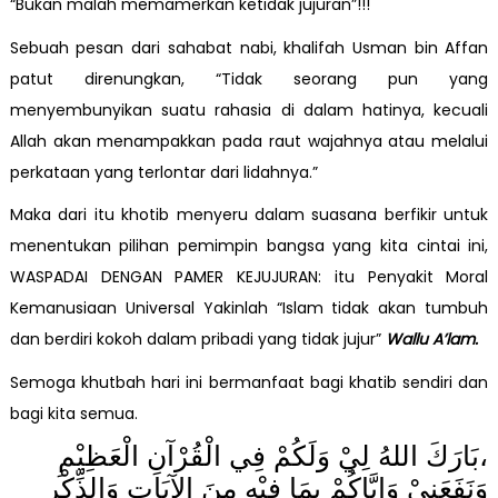
“Bukan malah memamerkan ketidak jujuran”!!!
Sebuah pesan dari sahabat nabi, khalifah Usman bin Affan
patut direnungkan, “Tidak seorang pun yang
menyembunyikan suatu rahasia di dalam hatinya, kecuali
Allah akan menampakkan pada raut wajahnya atau melalui
perkataan yang terlontar dari lidahnya.”
Maka dari itu khotib menyeru dalam suasana berfikir untuk
menentukan pilihan pemimpin bangsa yang kita cintai ini,
WASPADAI DENGAN PAMER KEJUJURAN: itu Penyakit Moral
Kemanusiaan Universal Yakinlah “Islam tidak akan tumbuh
dan berdiri kokoh dalam pribadi yang tidak jujur”
Wallu A’lam.
Semoga khutbah hari ini bermanfaat bagi khatib sendiri dan
bagi kita semua.
بَارَكَ اللهُ لِيْ وَلَكُمْ فِي الْقُرْآنِ الْعَظِيْمِ،
وَنَفَعَنِيْ وَإِيَّاكُمْ بِمَا فِيْهِ مِنَ الآيَاتِ وَالذِّكْرِ