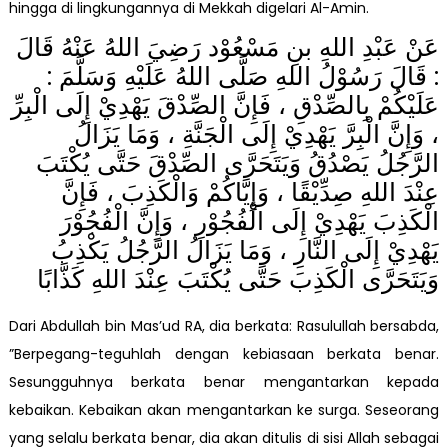
hingga di lingkungannya di Mekkah digelari Al-Amin.
عَنْ عَبْدِ اللهِ بنِ مَسْعُوْد رَضِيَ اللهُ عَنْهُ قَالَ
: قَالَ رَسُوْلُ اللهِ صَلَّى اللهُ عَلَيْهِ وَسَلَّمَ :
عَلَيْكُمْ بِالصِّدْقِ ، فَإِنَّ الصِّدْقَ يَهْدِيْ إِلَى الْبِرِّ
، وَإِنَّ الْبِرَّ يَهْدِيْ إِلَى الْجَنَّةِ ، وَمَا يَزَالُ
الرَّجُلُ يَصْدُقُ وَيَتَحَرَّى الصِّدْقَ حَتَّى يُكْتَبَ
عِنْدَ اللهِ صِدِّيْقًا ، وَإِيَّاكُمْ وَالْكَذِبَ ، فَإِنَّ
الْكَذِبَ يَهْدِيْ إِلَى الْفُجُوْرِ ، وَإِنَّ الْفُجُوْرَ
يَهْدِيْ إِلَى النَّارِ ، وَمَا يَزَالُ الرَّجُلُ يَكْذِبُ
وَيَتَحَرَّى الْكَذِبَ حَتَّى يُكْتَبَ عِنْدَ اللهِ كَذَّابًا
Dari Abdullah bin Mas’ud RA, dia berkata: Rasulullah bersabda,
”Berpegang-teguhlah dengan kebiasaan berkata benar.
Sesungguhnya berkata benar mengantarkan kepada
kebaikan. Kebaikan akan mengantarkan ke surga. Seseorang
yang selalu berkata benar, dia akan ditulis di sisi Allah sebagai