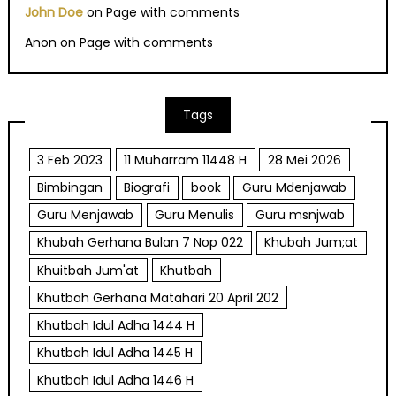
John Doe
on
Page with comments
Anon
on
Page with comments
Tags
3 Feb 2023
11 Muharram 11448 H
28 Mei 2026
Bimbingan
Biografi
book
Guru Mdenjawab
Guru Menjawab
Guru Menulis
Guru msnjwab
Khubah Gerhana Bulan 7 Nop 022
Khubah Jum;at
Khuitbah Jum'at
Khutbah
Khutbah Gerhana Matahari 20 April 202
Khutbah Idul Adha 1444 H
Khutbah Idul Adha 1445 H
Khutbah Idul Adha 1446 H