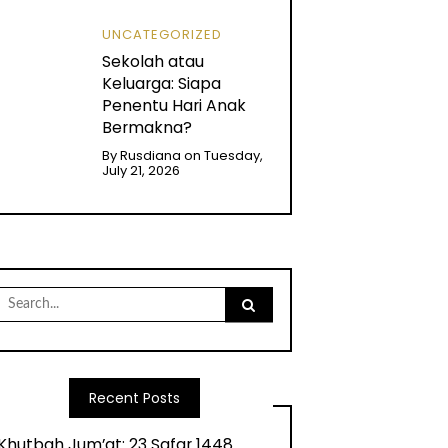
UNCATEGORIZED
Sekolah atau
Keluarga: Siapa
Penentu Hari Anak
Bermakna?
By
Rusdiana
on
Tuesday,
July 21, 2026
Search
for:
Recent Posts
Khutbah Jum’at: 23 Safar 1448