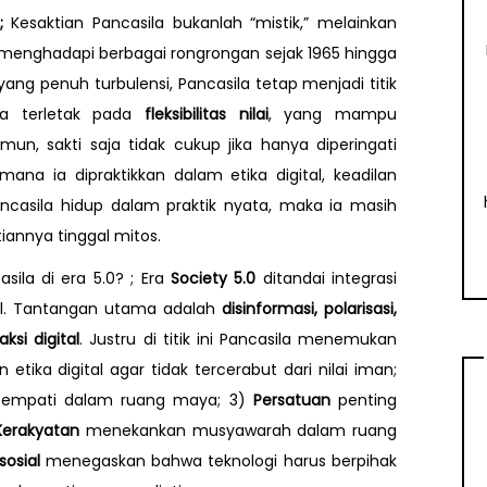
?;
Kesaktian Pancasila bukanlah “mistik,” melainkan
 menghadapi berbagai rongrongan sejak 1965 hingga
yang penuh turbulensi, Pancasila tetap menjadi titik
ya terletak pada
fleksibilitas nilai
, yang mampu
n, sakti saja tidak cukup jika hanya diperingati
 mana ia dipraktikkan dalam etika digital, keadilan
ancasila hidup dalam praktik nyata, maka ia masih
tiannya tinggal mitos.
asila di era 5.0? ; Era
Society 5.0
ditandai integrasi
ial. Tantangan utama adalah
disinformasi, polarisasi,
si digital
. Justru di titik ini Pancasila menemukan
tika digital agar tidak tercerabut dari nilai iman;
empati dalam ruang maya; 3)
Persatuan
penting
Kerakyatan
menekankan musyawarah dalam ruang
sosial
menegaskan bahwa teknologi harus berpihak