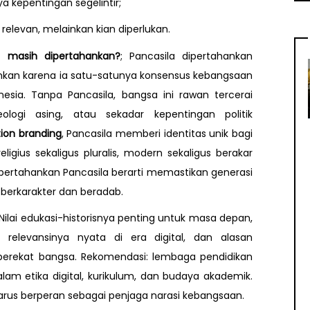
 kepentingan segelintir;
elevan, melainkan kian diperlukan.
a masih dipertahankan?
; Pancasila dipertahankan
nkan karena ia satu-satunya konsensus kebangsaan
ia. Tanpa Pancasila, bangsa ini rawan tercerai
eologi asing, atau sekadar kepentingan politik
ion branding
, Pancasila memberi identitas unik bagi
igius sekaligus pluralis, modern sekaligus berakar
mpertahankan Pancasila berarti memastikan generasi
 berkarakter dan beradab.
Nilai edukasi-historisnya penting untuk masa depan,
i, relevansinya nyata di era digital, dan alasan
erekat bangsa. Rekomendasi: lembaga pendidikan
alam etika digital, kurikulum, dan budaya akademik.
arus berperan sebagai penjaga narasi kebangsaan.