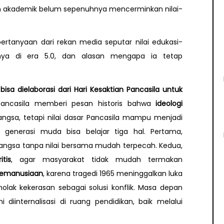
dan akademik belum sepenuhnya mencerminkan nilai-
ertanyaan dari rekan media seputar nilai edukasi-
ansinya di era 5.0, dan alasan mengapa ia tetap
bisa dielaborasi dari Hari Kesaktian Pancasila untuk
 Pancasila memberi pesan historis bahwa
ideologi
gsa, tetapi nilai dasar Pancasila mampu menjadi
, generasi muda bisa belajar tiga hal. Pertama,
bangsa tanpa nilai bersama mudah terpecah. Kedua,
tis
, agar masyarakat tidak mudah termakan
kemanusiaan
, karena tragedi 1965 meninggalkan luka
olak kekerasan sebagai solusi konflik. Masa depan
 diinternalisasi di ruang pendidikan, baik melalui