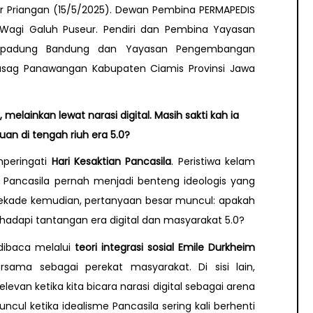
ar Priangan (15/5/2025). Dewan Pembina PERMAPEDIS
Wagi Galuh Puseur. Pendiri dan Pembina Yayasan
 Cipadung Bandung dan Yayasan Pengembangan
asag Panawangan Kabupaten Ciamis Provinsi Jawa
, melainkan lewat narasi digital. Masih sakti kah ia
an di tengah riuh era 5.0?
mperingati
Hari Kesaktian Pancasila
. Peristiwa kelam
 Pancasila pernah menjadi benteng ideologis yang
dekade kemudian, pertanyaan besar muncul: apakah
hadapi tantangan era digital dan masyarakat 5.0?
 dibaca melalui
teori integrasi sosial Emile Durkheim
sama sebagai perekat masyarakat. Di sisi lain,
elevan ketika kita bicara narasi digital sebagai arena
uncul ketika idealisme Pancasila sering kali berhenti