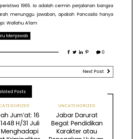
peristiwa 1965. Ia adalah cermin perjalanan bangsa
ejarah menunggu jawaban, apakah Pancasila hanya
pi. Wallahu A’lam
ru Menjawab
0
Next Post
elated Posts
CATEGORIZED
UNCATEGORIZED
ah Jum’at: 16
Jabar Darurat
1448 H/31 Juli
Begal: Pendidikan
: Menghadapi
Karakter atau