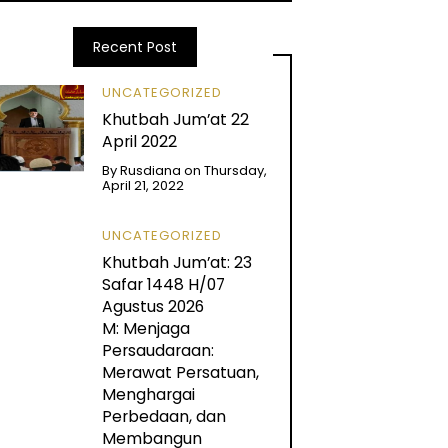
Recent Post
UNCATEGORIZED
Khutbah Jum’at 22
April 2022
By
Rusdiana
on
Thursday,
April 21, 2022
UNCATEGORIZED
Khutbah Jum’at: 23
Safar 1448 H/07
Agustus 2026
M: Menjaga
Persaudaraan:
Merawat Persatuan,
Menghargai
Perbedaan, dan
Membangun