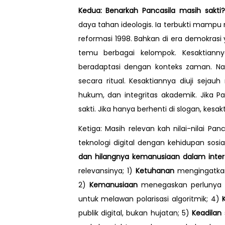
Kedua: Benarkah Pancasila masih sakti
daya tahan ideologis. Ia terbukti mampu
reformasi 1998. Bahkan di era demokrasi 
temu berbagai kelompok. Kesaktiann
beradaptasi dengan konteks zaman. Namu
secara ritual. Kesaktiannya diuji sejauh
hukum, dan integritas akademik. Jika P
sakti. Jika hanya berhenti di slogan, kesak
Ketiga: Masih relevan kah nilai-nilai Panc
teknologi digital dengan kehidupan sos
dan hilangnya kemanusiaan dalam interak
relevansinya; 1)
Ketuhanan
mengingatkan e
2)
Kemanusiaan
menegaskan perlunya 
untuk melawan polarisasi algoritmik; 4)
publik digital, bukan hujatan; 5)
Keadilan 