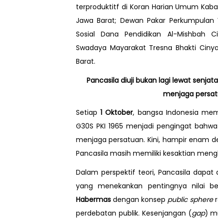
terproduktitf di Koran Harian Umum Kab
Jawa Barat; Dewan Pakar Perkumpulan 
Sosial Dana Pendidikan Al-Mishbah
Swadaya Mayarakat Tresna Bhakti Ciny
Barat.
Pancasila diuji bukan lagi lewat senjata
menjaga persatu
Setiap
1 Oktober
, bangsa Indonesia me
G30S PKI 1965 menjadi pengingat bahwa
menjaga persatuan. Kini, hampir enam 
Pancasila masih memiliki kesaktian meng
Dalam perspektif teori, Pancasila dapat
yang menekankan pentingnya nilai ber
Habermas
dengan konsep
public sphere
r
perdebatan publik. Kesenjangan (
gap
) m