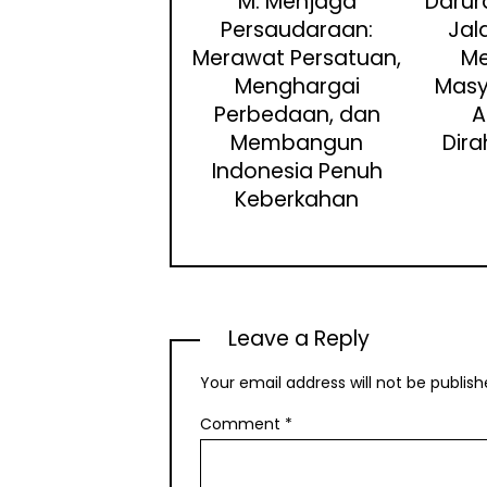
M: Menjaga
Darura
Persaudaraan:
Jal
Merawat Persatuan,
M
Menghargai
Masy
Perbedaan, dan
A
Membangun
Dir
Indonesia Penuh
Keberkahan
Leave a Reply
Your email address will not be publish
Comment
*