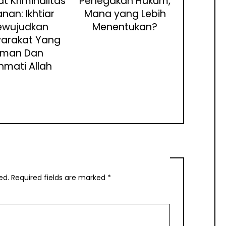
t Kriminalitas
Penegakan Hukum,
anan: Ikhtiar
Mana yang Lebih
ewujudkan
Menentukan?
arakat Yang
man Dan
ahmati Allah
ed.
Required fields are marked
*