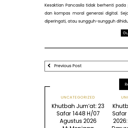
Kesaktian Pancasila tidak berhenti pada 
dan kompas moral generasi digital. S
diperingati, atau sungguh-sungguh dihidu
Gu
Previous Post
R
UNCATEGORIZED
UN
Khutbah Jum’at: 23
Khutb
Safar 1448 H/07
Safar 
Agustus 2026
2026