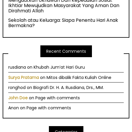
Menguatkan Ukhuwah Dan Kepedulian Sosial:
Ikhtiar Mewujudkan Masyarakat Yang Aman Dan
Dirahmati Allah
Sekolah atau Keluarga: Siapa Penentu Hari Anak
Bermakna?
Recent Comments
rusdiana
on
Khubah Jum’at Hari Guru
Surya Pratama
on
Mitos dibalik Fakta Kuliah Online
ronghod
on
Biografi Dr. H. A. Rusdiana, Drs., MM.
John Doe
on
Page with comments
Anon
on
Page with comments