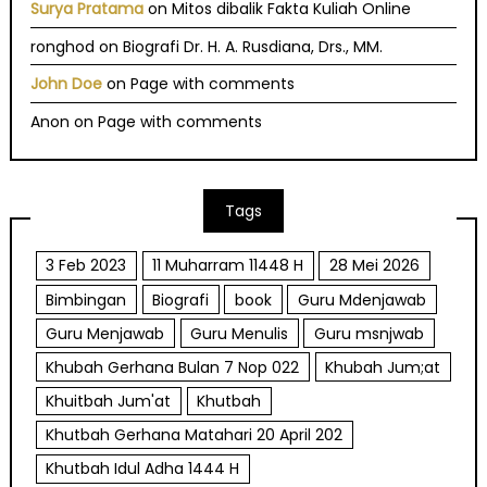
Surya Pratama
on
Mitos dibalik Fakta Kuliah Online
ronghod
on
Biografi Dr. H. A. Rusdiana, Drs., MM.
John Doe
on
Page with comments
Anon
on
Page with comments
Tags
3 Feb 2023
11 Muharram 11448 H
28 Mei 2026
Bimbingan
Biografi
book
Guru Mdenjawab
Guru Menjawab
Guru Menulis
Guru msnjwab
Khubah Gerhana Bulan 7 Nop 022
Khubah Jum;at
Khuitbah Jum'at
Khutbah
Khutbah Gerhana Matahari 20 April 202
Khutbah Idul Adha 1444 H