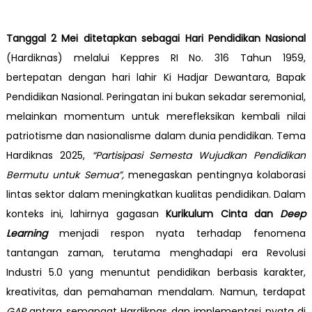
Tanggal 2 Mei ditetapkan sebagai Hari Pendidikan Nasional
(Hardiknas) melalui Keppres RI No. 316 Tahun 1959,
bertepatan dengan hari lahir Ki Hadjar Dewantara, Bapak
Pendidikan Nasional. Peringatan ini bukan sekadar seremonial,
melainkan momentum untuk merefleksikan kembali nilai
patriotisme dan nasionalisme dalam dunia pendidikan. Tema
Hardiknas 2025,
“Partisipasi Semesta Wujudkan Pendidikan
Bermutu untuk Semua”
,
menegaskan pentingnya kolaborasi
lintas sektor dalam meningkatkan kualitas pendidikan. Dalam
konteks ini, lahirnya gagasan
Kurikulum Cinta
dan
Deep
Learning
menjadi respon nyata terhadap fenomena
tantangan zaman, terutama menghadapi era Revolusi
Industri 5.0 yang menuntut pendidikan berbasis karakter,
kreativitas, dan pemahaman mendalam. Namun, terdapat
GAP
antara semangat Hardiknas dan implementasi nyata di