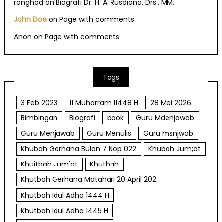
ronghod
on
Biografi Dr. H. A. Rusdiana, Drs., MM.
John Doe
on
Page with comments
Anon
on
Page with comments
Tags
3 Feb 2023
11 Muharram 11448 H
28 Mei 2026
Bimbingan
Biografi
book
Guru Mdenjawab
Guru Menjawab
Guru Menulis
Guru msnjwab
Khubah Gerhana Bulan 7 Nop 022
Khubah Jum;at
Khuitbah Jum'at
Khutbah
Khutbah Gerhana Matahari 20 April 202
Khutbah Idul Adha 1444 H
Khutbah Idul Adha 1445 H