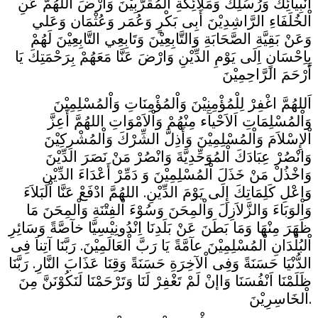
اَنْبِيآئِكَ وَرُسُلِكَ وَمَلآئِكَةِ اْلمُقَرَّبِيْنَ وَارْضَ اللّهُمَّ عَنِ
اْلخُلَفَاءِ الرَّاشِدِيْنَ أَبِى بَكْرٍ وَعُمَر وَعُثْمَان وَعَلي
وَعَنْ بَقِيَّةِ الصَّحَابَةِ وَالتَّابِعِيْنَ وَتَابِعِي التَّابِعِيْنَ لَهُمْ
بِاِحْسَانٍ اِلَى يَوْمِ الدِّيْنِ وَارْضَ عَنَّا مَعَهُمْ بِرَحْمَتِكَ يَا
أَرْحَمَ الرَّاحِمِيْنَ
اَللهُمَّ اغْفِرْ لِلْمُؤْمِنِيْنَ وَاْلمُؤْمِنَاتِ وَاْلمُسْلِمِيْنَ
وَاْلمُسْلِمَاتِ اَلاَحْيآء مِنْهُمْ وَاْلاَمْوَاتِ اللهُمَّ أَعِزَّ
اْلإِسْلاَمَ وَاْلمُسْلِمِيْنَ وَأَذِلَّ الشِّرْكَ وَاْلمُشْرِكِيْنَ
وَانْصُرْ عِبَادَكَ اْلمُوَحِّدِيَّةَ وَانْصُرْ مَنْ نَصَرَ الدِّيْنَ
وَاخْذُلْ مَنْ خَذَلَ اْلمُسْلِمِيْنَ وَ دَمِّرْ أَعْدَاءَ الدِّيْنِ
وَاعْلِ كَلِمَاتِكَ إِلَى يَوْمَ الدِّيْنِ. اللهُمَّ ادْفَعْ عَنَّا اْلبَلاَءَ
وَاْلوَبَاءَ وَالزَّلاَزِلَ وَاْلمِحَنَ وَسُوْءَ اْلفِتْنَةِ وَاْلمِحَنَ مَا
ظَهَرَ مِنْهَا وَمَا بَطَنَ عَنْ بَلَدِنَا اِنْدُونِيْسِيَّا خآصَّةً وَسَائِرِ
اْلبُلْدَانِ اْلمُسْلِمِيْنَ عآمَّةً يَا رَبَّ اْلعَالَمِيْنَ. رَبَّنَا آتِناَ فِى
الدُّنْيَا حَسَنَةً وَفِى اْلآخِرَةِ حَسَنَةً وَقِنَا عَذَابَ النَّارِ. رَبَّنَا
ظَلَمْنَا اَنْفُسَنَا وَاإنْ لَمْ تَغْفِرْ لَنَا وَتَرْحَمْنَا لَنَكُوْنَنَّ مِنَ
اْلخَاسِرِيْنَ.