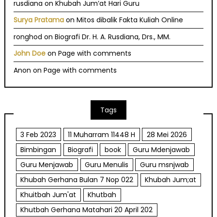
rusdiana
on
Khubah Jum’at Hari Guru
Surya Pratama
on
Mitos dibalik Fakta Kuliah Online
ronghod
on
Biografi Dr. H. A. Rusdiana, Drs., MM.
John Doe
on
Page with comments
Anon
on
Page with comments
Tags
3 Feb 2023
11 Muharram 11448 H
28 Mei 2026
Bimbingan
Biografi
book
Guru Mdenjawab
Guru Menjawab
Guru Menulis
Guru msnjwab
Khubah Gerhana Bulan 7 Nop 022
Khubah Jum;at
Khuitbah Jum'at
Khutbah
Khutbah Gerhana Matahari 20 April 202