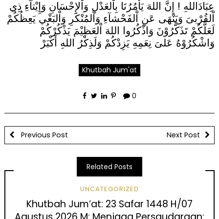
عِبَادَاللهِ ! إِنَّ اللهَ يَأْمُرُنَا بِاْلعَدْلِ وَاْلإِحْسَانِ وَإِيْتآءِ ذِي
اْلقُرْبىَ وَيَنْهَى عَنِ اْلفَحْشآءِ وَاْلمُنْكَرِ وَاْلبَغْي يَعِظُكُمْ
لَعَلَّكُمْ تَذَكَّرُوْنَ وَاذْكُرُوا اللهَ اْلعَظِيْمَ يَذْكُرْكُمْ
وَاشْكُرُوْهُ عَلىَ نِعَمِهِ يَزِدْكُمْ وَلَذِكْرُ اللهِ أَكْبَرْ
Khutbah Jum'at
0
Previous Post
Next Post
Related Posts
UNCATEGORIZED
Khutbah Jum’at: 23 Safar 1448 H/07
Agustus 2026 M: Menjaga Persaudaraan: