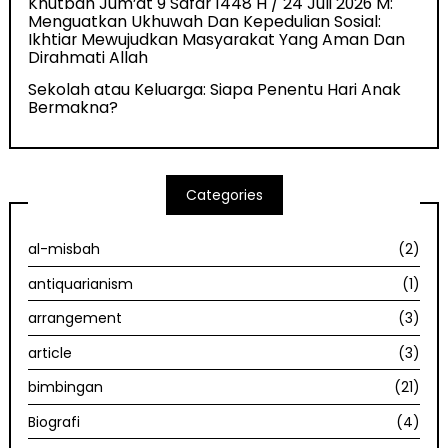
Khutbah Jum’at 9 Safar 1448 H / 24 Juli 2026 M:
Menguatkan Ukhuwah Dan Kepedulian Sosial:
Ikhtiar Mewujudkan Masyarakat Yang Aman Dan
Dirahmati Allah
Sekolah atau Keluarga: Siapa Penentu Hari Anak
Bermakna?
Categories
al-misbah
(2)
antiquarianism
(1)
arrangement
(3)
article
(3)
bimbingan
(21)
Biografi
(4)