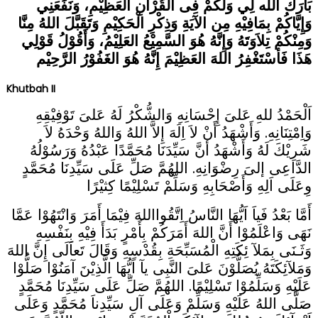
بَارَكَ الله لِي وَلَكُمْ فِى اْلقُرْآنِ اْلعَظِيْمِ، وَنَفَعَنِي
وَإِيَّاكُمْ بِمَافِيْهِ مِن الآيَةِ وَذِكْرِ الْحَكِيْمِ وَتَقَبَّلَ اللهُ مِنَّا
وَمِنْكُمْ تِلاَوَتَهُ وَإِنَّهُ هُوَ السَّمِيْعُ العَلِيْمُ، وَأَقُوْلُ قَوْلِي
هَذَا فَأسْتَغْفِرُ اللهَ العَظِيْمَ إِنَّهُ هُوَ الغَفُوْرُ الرَّحِيْم
Khutbah II
اَلْحَمْدُ للهِ عَلىَ إِحْسَانِهِ وَالشُّكْرُ لَهُ عَلىَ تَوْفِيْقِهِ
وَاِمْتِنَانِهِ. وَأَشْهَدُ أَنْ لاَ اِلَهَ إِلاَّ اللهُ وَاللهُ وَحْدَهُ لاَ
شَرِيْكَ لَهُ وَأَشْهَدُ أنَّ سَيِّدَنَا مُحَمَّدًا عَبْدُهُ وَرَسُوْلُهُ
الدَّاعِى إلىَ رِضْوَانِهِ. اللهُمَّ صَلِّ عَلَى سَيِّدِنَا مُحَمَّدٍ
وِعَلَى اَلِهِ وَأَصْحَابِهِ وَسَلِّمْ تَسْلِيْمًا كِثيْرًا
أَمَّا بَعْدُ فَياَ اَيُّهَا النَّاسُ اِتَّقُوااللهَ فِيْمَا أَمَرَ وَانْتَهُوْا عَمَّا
نَهَى وَاعْلَمُوْا أَنَّ اللهَ أَمَرَكُمْ بِأَمْرٍ بَدَأَ فِيْهِ بِنَفْسِهِ
وَثَـنَى بِمَلآ ئِكَتِهِ الْمُسَبِّحَةِ بِقُدْسِهِ وَقَالَ تَعاَلَى إِنَّ اللهَ
وَمَلآئِكَتَهُ يُصَلُّوْنَ عَلىَ النَّبِى يآ اَيُّهَا الَّذِيْنَ آمَنُوْا صَلُّوْا
عَلَيْهِ وَسَلِّمُوْا تَسْلِيْمًا. اللهُمَّ صَلِّ عَلَى سَيِّدِنَا مُحَمَّدٍ
صَلَّى اللهُ عَلَيْهِ وَسَلِّمْ وَعَلَى آلِ سَيِّدِناَ مُحَمَّدٍ وَعَلَى