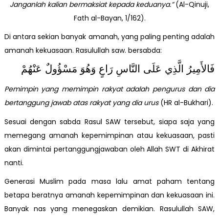
Janganlah kalian bermaksiat kepada keduanya.”
(Al-Qinuji,
Fath al-Bayan, 1/162).
Di antara sekian banyak amanah, yang paling penting adalah
amanah kekuasaan. Rasulullah saw. bersabda:
فَالأَمِيرُ الَّذِي عَلَى النَّاسِ رَاعٍ وَهُوَ مَسْؤُولٌ عَنْهُمْ
Pemimpin yang memimpin rakyat adalah pengurus dan dia
bertanggung jawab atas rakyat yang dia urus
(HR al-Bukhari).
Sesuai dengan sabda Rasul SAW tersebut, siapa saja yang
memegang amanah kepemimpinan atau kekuasaan, pasti
akan dimintai pertanggungjawaban oleh Allah SWT di Akhirat
nanti.
Generasi Muslim pada masa lalu amat paham tentang
betapa beratnya amanah kepemimpinan dan kekuasaan ini.
Banyak nas yang menegaskan demikian. Rasulullah SAW,