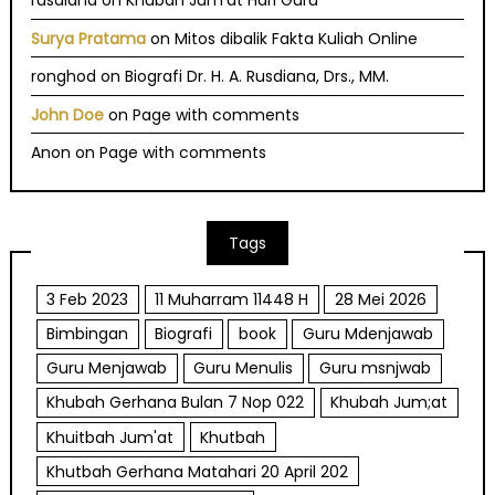
rusdiana
on
Khubah Jum’at Hari Guru
Surya Pratama
on
Mitos dibalik Fakta Kuliah Online
ronghod
on
Biografi Dr. H. A. Rusdiana, Drs., MM.
John Doe
on
Page with comments
Anon
on
Page with comments
Tags
3 Feb 2023
11 Muharram 11448 H
28 Mei 2026
Bimbingan
Biografi
book
Guru Mdenjawab
Guru Menjawab
Guru Menulis
Guru msnjwab
Khubah Gerhana Bulan 7 Nop 022
Khubah Jum;at
Khuitbah Jum'at
Khutbah
Khutbah Gerhana Matahari 20 April 202