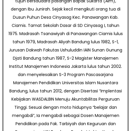
tujuh bersaudara pasangan Bapak Sukarta (Alm),
dengan Ibu Junirah. Sejak kecil mengikuti orang tua di
Dusun Puhun Desa Cinyasag Kec. Panawangan Kab.
Ciamis. Tamat Sekolah Dasar di SD Cinyasag I, tahun
1975. Madrasah Tsanawiyah di Panawangan Ciamis lulus
tahun 1979, Madrasah Aliyah Bandung lulus 1982, S-1,
Jurusan Dakwah Fakutas Ushuluddin IAIN Sunan Gunung
Djati Bandung tahun 1987, S-2 Magister Manajemen
Institut Manajemen Indonesia Jakarta lulus tahun 2002.
dan menyelesaikan S-3 Program Pascasarjana
Manajemen Pendidikan Universitas Islam Nusantara
Bandung, lulus tahun 2012, dengan Disertasi “Implentasi
Kebijakan WASDALBIN Menuju Akuntabilitas Perguruan
Tinggi. Sesuai dengan moto hidupnya “belajar dan
mengabdi”, Ia mengabdi sebagai Dosen Manajemen
Pendidikan pada Fak. Tarbiyah dan Keguruan dan