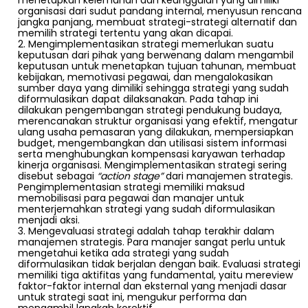
menetapkan kelemahan dan keunggulan yang dimiliki
organisasi dari sudut pandang internal, menyusun rencana
jangka panjang, membuat strategi-strategi alternatif dan
memilih strategi tertentu yang akan dicapai.
Mengimplementasikan strategi memerlukan suatu
keputusan dari pihak yang berwenang dalam mengambil
keputusan untuk menetapkan tujuan tahunan, membuat
kebijakan, memotivasi pegawai, dan mengalokasikan
sumber daya yang dimiliki sehingga strategi yang sudah
diformulasikan dapat dilaksanakan. Pada tahap ini
dilakukan pengembangan strategi pendukung budaya,
merencanakan struktur organisasi yang efektif, mengatur
ulang usaha pemasaran yang dilakukan, mempersiapkan
budget, mengembangkan dan utilisasi sistem informasi
serta menghubungkan kompensasi karyawan terhadap
kinerja organisasi. Mengimplementasikan strategi sering
disebut sebagai
“action stage”
dari manajemen strategis.
Pengimplementasian strategi memiliki maksud
memobilisasi para pegawai dan manajer untuk
menterjemahkan strategi yang sudah diformulasikan
menjadi aksi.
Mengevaluasi strategi adalah tahap terakhir dalam
manajemen strategis. Para manajer sangat perlu untuk
mengetahui ketika ada strategi yang sudah
diformulasikan tidak berjalan dengan baik. Evaluasi strategi
memiliki tiga aktifitas yang fundamental, yaitu mereview
faktor-faktor internal dan eksternal yang menjadi dasar
untuk strategi saat ini, mengukur performa dan