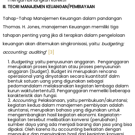
mengambil langkah korektif
III. TEORI MANAJEMEN KEUANGAN/PEMBIAYAAN
Tahap-Tahap Manajemen Keuangan dalam pandangan
Thomas. H. Jones, manajemen Keuangan memiliki tiga
tahapan penting yang jika di terapkan dalam pengelolaan
keuangan akan ditemukan singkronisasi, yaitu:
budgeting;
accounting; auditing
”
[3]
Budgeting;
yaitu penyusunan anggaran. Penganggaran
merupakan proses kegiatan atau proses penyusunan
anggaran (budget). Budget ini merupakan rencana
operasional yang dinyatakan secara kuantitatif dalm
bentuk satuan uang yang digunakan sebagai
pedomandalam melaksanakan kegiatan lembaga dalam
kurun waktutertentu13. Penganggaran memeliki beberapa
karakteristik dan fungsi.
Accounting;
Pelaksanaan, yaitu pembukuan/akuntansi;
kegiatan kedua dalam manajemen pembiyaan adalah
akuntansi, merupakan bahasa yang digunakan untuk
mengembangkan hasil kegiatan ekonomi. Kegeiatan-
kegiatan tersebut melibatkan konversi (perubahan)
sumber daya yang ada menjadi barang dan jasa yang bisa
dipakai. Oleh karena itu accounting berkaitan dengan
mengukur dan menyingkap hasil dari kegiatan konversi