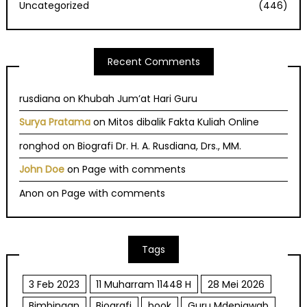
Uncategorized
(446)
Recent Comments
rusdiana
on
Khubah Jum’at Hari Guru
Surya Pratama
on
Mitos dibalik Fakta Kuliah Online
ronghod
on
Biografi Dr. H. A. Rusdiana, Drs., MM.
John Doe
on
Page with comments
Anon
on
Page with comments
Tags
3 Feb 2023
11 Muharram 11448 H
28 Mei 2026
Bimbingan
Biografi
book
Guru Mdenjawab