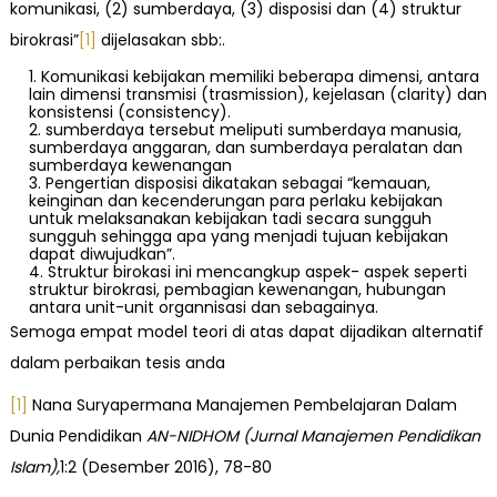
komunikasi, (2) sumberdaya, (3) disposisi dan (4) struktur
birokrasi”
[1]
dijelasakan sbb:.
Komunikasi kebijakan memiliki beberapa dimensi, antara
lain dimensi transmisi (trasmission), kejelasan (clarity) dan
konsistensi (consistency).
sumberdaya tersebut meliputi sumberdaya manusia,
sumberdaya anggaran, dan sumberdaya peralatan dan
sumberdaya kewenangan
Pengertian disposisi dikatakan sebagai “kemauan,
keinginan dan kecenderungan para perlaku kebijakan
untuk melaksanakan kebijakan tadi secara sungguh
sungguh sehingga apa yang menjadi tujuan kebijakan
dapat diwujudkan”.
Struktur birokasi ini mencangkup aspek- aspek seperti
struktur birokrasi, pembagian kewenangan, hubungan
antara unit-unit organnisasi dan sebagainya.
Semoga empat model teori di atas dapat dijadikan alternatif
dalam perbaikan tesis anda
[1]
Nana Suryapermana Manajemen Pembelajaran Dalam
Dunia Pendidikan
AN-NIDHOM (Jurnal Manajemen Pendidikan
Islam),
1:2 (Desember 2016), 78-80